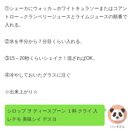
①シェーカにウォッカ→ホワイトキュラソーまたはコアン
トロー→クランベリージュースとライムジュースの順番で
入れる。
②氷を半分から７分目くらい入れる。
③15～20秒くらいシェイク！混ざればOK。
④冷やしておいたグラスに注ぐ
☆出来上がり☆
シロップ ヲ ティースプーン １杯 クライ 入
レテモ 美味シイ デスヨ
パンダさん