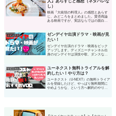
人』あらすじと感想（ネタバレな
し）
映画『大統領の料理人』の感想とあらす
じ、みどころをまとめました。賛否両論
ある映画ですが、実話ならではの面白さ
がある作品です。
ゼンデイヤ出演ドラマ・映画が見
トピックス
たい！
ゼンデイヤ出演のドラマ・映画をピック
アップします。ディズニーチャンネル出
身のゼンデイヤは演技や歌、ダンスなど
才能にあふれたアカデミー賞でも話題の
ハリウッドスター。ライフスタイルやフ
ァッションにも注目されているゼンデイ
ユーネクスト無料トライアルを解
トピックス
ヤについてご紹介します！
約したい！やり方は？
ユーネクスト（U-NEXT）の無料トライア
ルを登録したけど、やっぱり無料期間に
やめようかな、という方へ解約のやり方
をご紹介します。