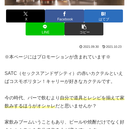
X
Facebook
はてブ
LINE
コピー
2021.09.30
2021.10.23
※本ページにはプロモーションが含まれています※
SATC（セックスアンドザシティ）の赤いカクテルといえ
ばコスモポリタン！キャリーが好きなカクテルです。
今の時代、バーで飲むより
自分で道具とレシピを揃えて家
飲みするほうがオシャレ
だと思いませんか？
家飲みブームいうこともあり、ビールや焼酎だけでなく好