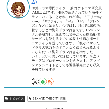
ム)
海外ドラマ専門ライター 兼 海外ドラマ研究員
のM(エム)です。NHKで放送されていた海外ド
ラマにハマることかれこれ30年。『アリーmy
love』『Xファイル』『24』『ER』『フレン
ズ』などに始まり、今では1カ月に約100話視
聴するほどの海外ドラマ好きです。DVDレン
タルを脱却し、最近では苦手だった動画配信
サービスを使えるまでに成長！快適な海外ド
ラマライフを送っています。「私がハマった
ドラマの魅力を余すことなく伝えられるよう
になりたい！海外ドラマ好きを増やした
い！」という思いで活動しています。※当メ
ディアはプロモーションを含みます。アマゾ
ンアソシエイトとしても適格販売により収入
を得ています※
トピックス
SEX AND THE CITY 情報