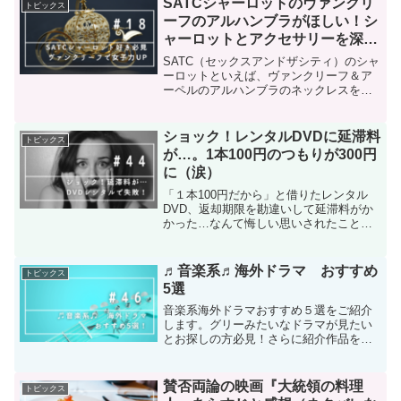
SATCシャーロットのヴァンクリ
トピックス
ーフのアルハンブラがほしい！シ
ャーロットとアクセサリーを深
堀！
SATC（セックスアンドザシティ）のシャ
ーロットといえば、ヴァンクリーフ＆ア
ーペルのアルハンブラのネックレスを女
性らしく身にまとい、女子力の高い代表
のようなキャラ。そんな彼女が愛用する
ヴァンクリーフ＆アーペルのアルハンブ
ショック！レンタルDVDに延滞料
トピックス
ラについてまとめました。ぜひあなたの
が…。1本100円のつもりが300円
欲しいアルハンブラを見つけてくださ
に（涙）
い。
「１本100円だから」と借りたレンタル
DVD、返却期限を勘違いして延滞料がか
かった…なんて悔しい思いされたことあ
りますよね。この悔しい延滞料を回避す
る方法紹介します！
♬音楽系♬海外ドラマ おすすめ
トピックス
5選
音楽系海外ドラマおすすめ５選をご紹介
します。グリーみたいなドラマが見たい
とお探しの方必見！さらに紹介作品をお
得に見る方法もお教えします♡
賛否両論の映画『大統領の料理
トピックス