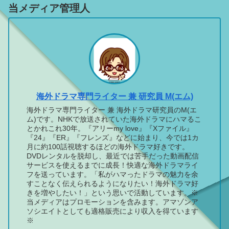
当メディア管理人
海外ドラマ専門ライター 兼 研究員 M(エム)
海外ドラマ専門ライター 兼 海外ドラマ研究員のM(エ
ム)です。NHKで放送されていた海外ドラマにハマるこ
とかれこれ30年。『アリーmy love』『Xファイル』
『24』『ER』『フレンズ』などに始まり、今では1カ
月に約100話視聴するほどの海外ドラマ好きです。
DVDレンタルを脱却し、最近では苦手だった動画配信
サービスを使えるまでに成長！快適な海外ドラマライ
フを送っています。「私がハマったドラマの魅力を余
すことなく伝えられるようになりたい！海外ドラマ好
きを増やしたい！」という思いで活動しています。※
当メディアはプロモーションを含みます。アマゾンア
ソシエイトとしても適格販売により収入を得ています
※