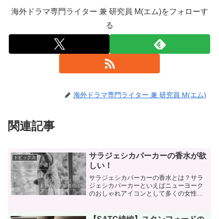
海外ドラマ専門ライター 兼 研究員 M(エム)をフォローす
る
海外ドラマ専門ライター 兼 研究員 M(エム)
関連記事
サラジェシカパーカーの香水が欲
トピックス
しい！
サラジェシカパーカーの香水とは？サラ
ジェシカパーカーといえばニューヨーク
のおしゃれアイコンとして多くの女性の
憧れの存在。そんな彼女のプロデュース
した香水「ラブリー」と「コベット」に
ついて調べました。自分用にもプレゼン