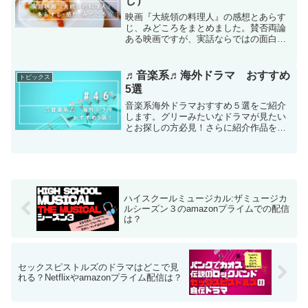
し）
映画『大統領の料理人』の感想とあらす
じ、みどころをまとめました。賛否両論
ある映画ですが、実話ならではの面白さ
がある作品です。
♬音楽系♬海外ドラマ おすすめ
トピックス
5選
音楽系海外ドラマおすすめ５選をご紹介
します。グリーみたいなドラマが見たい
とお探しの方必見！さらに紹介作品をお
得に見る方法もお教えします♡
ハイスクールミュージカル:ザミュージカ
ルシーズン３のamazonプライムでの配信
は？
セックスピストルズのドラマはどこで見
れる？Netflixやamazonプライム配信は？