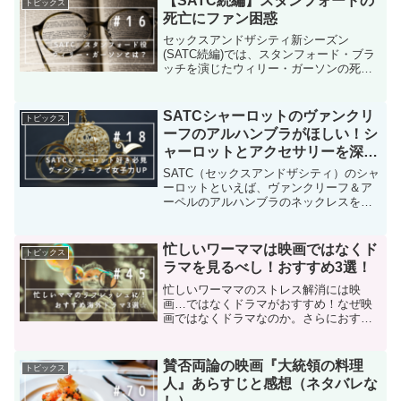
【SATC続編】スタンフォードの
トピックス
ト用にもぴったりです！
死亡にファン困惑
セックスアンドザシティ新シーズン
(SATC続編)では、スタンフォード・ブラ
ッチを演じたウィリー・ガーソンの死亡
という悲しいニュースが話題を集めてい
ます。この記事ではセックスアンドザシ
ティ新シーズンでのスタンフォードのお
SATCシャーロットのヴァンクリ
トピックス
別れの展開について、さらに彼のプロフ
ーフのアルハンブラがほしい！シ
ィール、出演作品についてまとめます。
ャーロットとアクセサリーを深
堀！
SATC（セックスアンドザシティ）のシャ
ーロットといえば、ヴァンクリーフ＆ア
ーペルのアルハンブラのネックレスを女
性らしく身にまとい、女子力の高い代表
のようなキャラ。そんな彼女が愛用する
ヴァンクリーフ＆アーペルのアルハンブ
忙しいワーママは映画ではなくド
トピックス
ラについてまとめました。ぜひあなたの
ラマを見るべし！おすすめ3選！
欲しいアルハンブラを見つけてくださ
い。
忙しいワーママのストレス解消には映
画…ではなくドラマがおすすめ！なぜ映
画ではなくドラマなのか。さらにおすす
めドラマ3選もご紹介！
賛否両論の映画『大統領の料理
トピックス
人』あらすじと感想（ネタバレな