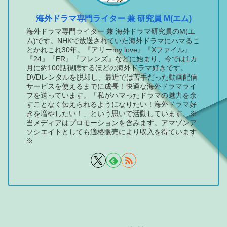
海外ドラマ専門ライター 兼 研究員 M(エム)
海外ドラマ専門ライター 兼 海外ドラマ研究員のM(エ
ム)です。NHKで放送されていた海外ドラマにハマるこ
とかれこれ30年。『アリーmy love』『Xファイル』
『24』『ER』『フレンズ』などに始まり、今では1カ
月に約100話視聴するほどの海外ドラマ好きです。
DVDレンタルを脱却し、最近では苦手だった動画配信
サービスを使えるまでに成長！快適な海外ドラマライ
フを送っています。「私がハマったドラマの魅力を余
すことなく伝えられるようになりたい！海外ドラマ好
きを増やしたい！」という思いで活動しています。※
当メディアはプロモーションを含みます。アマゾンア
ソシエイトとしても適格販売により収入を得ています
※