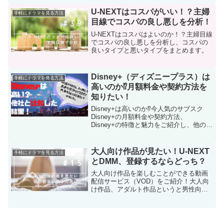
ビスに導きます。
U-NEXTはコスパがいい！？主婦
手軽にドラマを見る方法
目線でコスパの良し悪しを分析！
U-NEXTはコスパはよいのか！？主婦目線
でコスパの良し悪しを分析し、コスパの
良いタイプと悪いタイプをまとめます。
Disney+（ディズニープラス）は
手軽にドラマを見る方法
高いのか⁉月額料金や契約方法を
知りたい！
Disney+は高いのか⁉今人気のサブスク
Disney+の月額料金や契約方法、
Disney+の特徴と魅力をご紹介し、他の動
画配信サービスと比較してDisney+は高い
のかどうか検証します！さらに新料金に
ついても徹底解説！またDisney+で配信中
大人向け作品が見たい！U-NEXT
手軽にドラマを見る方法
のおすすめ作品もご紹介しています。動
とDMM、登録するならどっち？
画配信サービスはどこがいいか探されて
いる方は是非ご覧ください！
大人向け作品を楽しむことができる動画
配信サービス（VOD）をご紹介！大人向
け作品、アダルト作品というと男性向け
なイメージですが、最近では男女問わず
人気です。VODでわざわざレンタルショ
ップに出向くことなく、気軽に大人向け
作品を簡単に楽しみましょう！