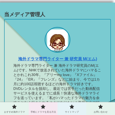
当メディア管理人
海外ドラマ専門ライター 兼 研究員 M(エム)
海外ドラマ専門ライター 兼 海外ドラマ研究員のM(エ
ム)です。NHKで放送されていた海外ドラマにハマるこ
とかれこれ30年。『アリーmy love』『Xファイル』
『24』『ER』『フレンズ』などに始まり、今では1カ
月に約100話視聴するほどの海外ドラマ好きです。
DVDレンタルを脱却し、最近では苦手だった動画配信
サービスを使えるまでに成長！快適な海外ドラマライ
フを送っています。「私がハマったドラマの魅力を余
すことなく伝えられるようになりたい！海外ドラマ好
きを増やしたい！」という思いで活動しています。※
当メディアはプロモーションを含みます。アマゾンア
おすすめ海外ドラマ
手軽にドラマを見る方法
サイトマップ
お問い合わせ