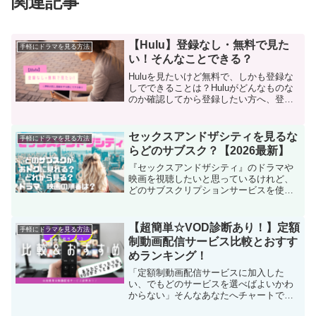
関連記事
【Hulu】登録なし・無料で見た
手軽にドラマを見る方法
い！そんなことできる？
Huluを見たいけど無料で、しかも登録な
しでできることは？Huluがどんなものな
のか確認してから登録したい方へ、登録
なしで利用できる方法をまとめます。
セックスアンドザシティを見るな
手軽にドラマを見る方法
らどのサブスク？【2026最新】
『セックスアンドザシティ』のドラマや
映画を視聴したいと思っているけれど、
どのサブスクリプションサービスを使う
べきか迷っている方もいるかもしれませ
ん。これからSATCを楽しみたい方のため
に、どのサブスクを選べばおトクに見れ
【超簡単☆VOD診断あり！】定額
手軽にドラマを見る方法
るか、どれから見れば楽しめるのか、に
制動画配信サービス比較とおすす
ついてご紹介します！
めランキング！
「定額制動画配信サービスに加入した
い、でもどのサービスを選べばよいかわ
からない」そんなあなたへチャートで簡
単診断がおすすめ！あなたに最適なサー