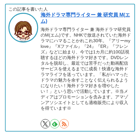
この記事を書いた人
海外ドラマ専門ライター 兼 研究員 M(エ
ム)
海外ドラマ専門ライター 兼 海外ドラマ研究員
のM(エム)です。NHKで放送されていた海外ド
ラマにハマることかれこれ30年。『アリーmy
love』『Xファイル』『24』『ER』『フレン
ズ』などに始まり、今では1カ月に約100話視
聴するほどの海外ドラマ好きです。DVDレン
タルを脱却し、最近では苦手だった動画配信
サービスを使えるまでに成長！快適な海外ド
ラマライフを送っています。「私がハマった
ドラマの魅力を余すことなく伝えられるよう
になりたい！海外ドラマ好きを増やした
い！」という思いで活動しています。※当メ
ディアはプロモーションを含みます。アマゾ
ンアソシエイトとしても適格販売により収入
を得ています※