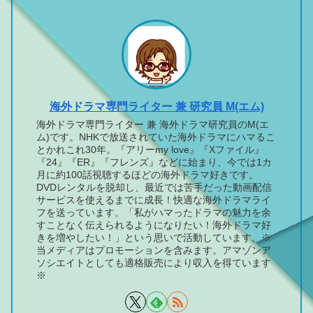
海外ドラマ専門ライター 兼 研究員 M(エム)
海外ドラマ専門ライター 兼 海外ドラマ研究員のM(エ
ム)です。NHKで放送されていた海外ドラマにハマるこ
とかれこれ30年。『アリーmy love』『Xファイル』
『24』『ER』『フレンズ』などに始まり、今では1カ
月に約100話視聴するほどの海外ドラマ好きです。
DVDレンタルを脱却し、最近では苦手だった動画配信
サービスを使えるまでに成長！快適な海外ドラマライ
フを送っています。「私がハマったドラマの魅力を余
すことなく伝えられるようになりたい！海外ドラマ好
きを増やしたい！」という思いで活動しています。※
当メディアはプロモーションを含みます。アマゾンア
ソシエイトとしても適格販売により収入を得ています
※