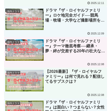
2025.12.11
ドラマ『ザ・ロイヤルファミリ
国内ドラマ
ー』ロケ地完全ガイド──競馬
場・牧場・大学など撮影場所を徹
底紹介
2025.12.09
ドラマ『ザ・ロイヤルファミリ
国内ドラマ
ー』テーマ徹底考察──継承・
夢・絆が交差する20年の壮大な物
語
2025.12.08
【2026最新】『ザ・ロイヤルフ
国内ドラマ
ァミリー』は何で見れる？配信し
てるサブスクは？
2025.12.08
ドラマ『ザ・ロイヤルファミリ
国内ドラマ
ー』は面白い？つまらない？女性