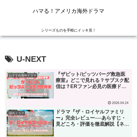
ハマる！アメリカ海外ドラマ
シリーズものを手軽にイッキ見！
U-NEXT
『ザピット/ピッツバーグ救急医
おすすめ海外ドラマ
療室』どこで見れる？サブスク配
信は？ERファン必見の医療ドラ
マを徹底解説！
2026.04.24
ドラマ『ザ・ロイヤルファミリ
国内ドラマ
ー』完全レビュー──あらすじ・
見どころ・評価を徹底解説【ネタ
バレなし】