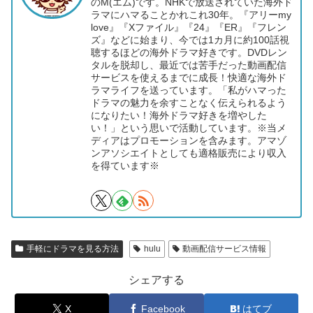
のM(エム)です。NHKで放送されていた海外ド
ラマにハマることかれこれ30年。『アリーmy
love』『Xファイル』『24』『ER』『フレン
ズ』などに始まり、今では1カ月に約100話視
聴するほどの海外ドラマ好きです。DVDレン
タルを脱却し、最近では苦手だった動画配信
サービスを使えるまでに成長！快適な海外ド
ラマライフを送っています。「私がハマった
ドラマの魅力を余すことなく伝えられるよう
になりたい！海外ドラマ好きを増やした
い！」という思いで活動しています。※当メ
ディアはプロモーションを含みます。アマゾ
ンアソシエイトとしても適格販売により収入
を得ています※
手軽にドラマを見る方法
hulu
動画配信サービス情報
シェアする
X
Facebook
はてブ