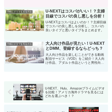
なしで利用できる方法をまとめます。
U-NEXTはコスパがいい！？主婦
手軽にドラマを見る方法
目線でコスパの良し悪しを分析！
U-NEXTはコスパはよいのか！？主婦目線
でコスパの良し悪しを分析し、コスパの
良いタイプと悪いタイプをまとめます。
大人向け作品が見たい！U-NEXT
手軽にドラマを見る方法
とDMM、登録するならどっち？
大人向け作品を楽しむことができる動画
配信サービス（VOD）をご紹介！大人向
け作品、アダルト作品というと男性向け
なイメージですが、最近では男女問わず
人気です。VODでわざわざレンタルショ
ップに出向くことなく、気軽に大人向け
作品を簡単に楽しみましょう！
U-NEXT、Hulu、Amazonプライムビデオ
を比較！アメリカ海外ドラマを見るには
どれを選ぶべき！？