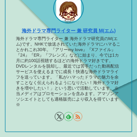
海外ドラマ専門ライター 兼 研究員 M(エム)
海外ドラマ専門ライター 兼 海外ドラマ研究員のM(エ
ム)です。NHKで放送されていた海外ドラマにハマるこ
とかれこれ30年。『アリーmy love』『Xファイル』
『24』『ER』『フレンズ』などに始まり、今では1カ
月に約100話視聴するほどの海外ドラマ好きです。
DVDレンタルを脱却し、最近では苦手だった動画配信
サービスを使えるまでに成長！快適な海外ドラマライ
フを送っています。「私がハマったドラマの魅力を余
すことなく伝えられるようになりたい！海外ドラマ好
きを増やしたい！」という思いで活動しています。※
当メディアはプロモーションを含みます。アマゾンア
ソシエイトとしても適格販売により収入を得ています
※