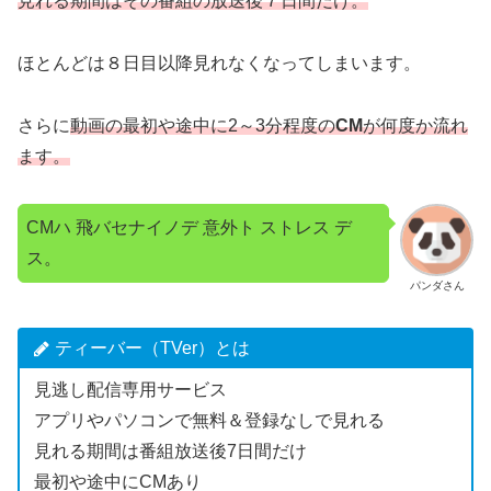
見れる期間はその番組の放送後７日間だけ。
ほとんどは８日目以降見れなくなってしまいます。
さらに
動画の最初や途中に2～
3
分程度の
CM
が何度か流れ
ます。
CMハ 飛バセナイノデ 意外ト ストレス デ
ス。
パンダさん
ティーバー（TVer）とは
見逃し配信専用サービス
アプリやパソコンで無料＆登録なしで見れる
見れる期間は番組放送後7日間だけ
最初や途中にCMあり