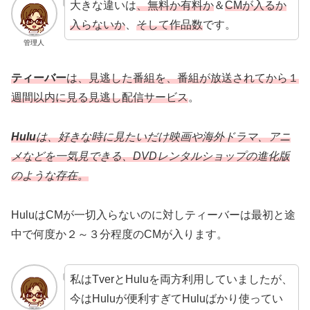
大きな違いは
、無料か有料か
＆
CMが入るか
入らないか
、
そして作品数
です。
管理人
ティーバー
は、見逃した番組を、番組が放送されてから１
週間以内に見る見逃し配信サービス
。
Hulu
は、好きな時に見たいだけ映画や海外ドラマ、アニ
メなどを一気見できる、DVDレンタルショップの進化版
のような存在。
HuluはCMが一切入らないのに対しティーバーは最初と途
中で何度か２～３分程度のCMが入ります。
私はTverとHuluを両方利用していましたが、
今はHuluが便利すぎてHuluばかり使ってい