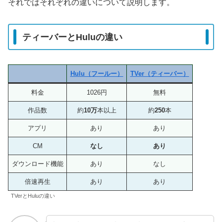
それではそれぞれの違いについて説明します。
ティーバーとHuluの違い
Hulu（フールー）
TVer（ティーバー）
料金
1026円
無料
作品数
約
10万
本以上
約
250
本
アプリ
あり
あり
CM
なし
あり
ダウンロード機能
あり
なし
倍速再生
あり
あり
TVerとHuluの違い