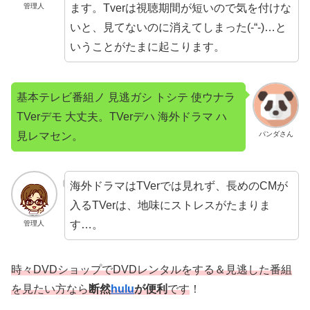
ます。Tverは視聴期間が短いので気を付けな
管理人
いと、見てないのに消えてしまった(-“-)…と
いうことがたまに起こります。
基本テレビ番組ノ 見逃ガシ トシテ 使ウナラ
TVerデモ 大丈夫。TVerデハ 海外ドラマ ハ
見レマセン。
パンダさん
海外ドラマはTVerでは見れず、長めのCMが
入るTVerは、地味にストレスがたまりま
す…。
管理人
時々DVDショップでDVDレンタルをする＆見逃した番組
を見たい方なら
断然
hulu
が便利
です
！