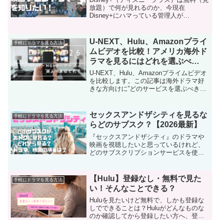
放題）で何が見れるのか、今現在
Disney+にハマっている管理人が
Disney+で無料（見放題）で配信されてい
るおすすめの作品やご紹介します。ちな
みに私はディズニーも好きですが、ジブ
U-NEXT、Hulu、Amazonプライ
手軽にドラマを見る方法
リファンで海外ドラマ好きです。
ムビデオを比較！アメリカ海外ド
ラマを見るにはどれを選ぶべ
き！？
U-NEXT、Hulu、Amazonプライムビデオ
を比較します。この記事は海外ドラマ好
きな方向けに”どのサービスを選ぶべき
か”をU-NEXT、Hulu、Amazonプライムビ
デオの特徴や口コミを参考に比較し、簡
単にわかりやすく紹介します。
セックスアンドザシティを見るな
手軽にドラマを見る方法
らどのサブスク？【2026最新】
『セックスアンドザシティ』のドラマや
映画を視聴したいと思っているけれど、
どのサブスクリプションサービスを使う
べきか迷っている方もいるかもしれませ
ん。これからSATCを楽しみたい方のため
に、どのサブスクを選べばおトクに見れ
【Hulu】登録なし・無料で見た
手軽にドラマを見る方法
るか、どれから見れば楽しめるのか、に
い！そんなことできる？
ついてご紹介します！
Huluを見たいけど無料で、しかも登録な
しでできることは？Huluがどんなものな
のか確認してから登録したい方へ、登録