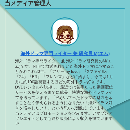
当メディア管理人
海外ドラマ専門ライター 兼 研究員 M(エム)
海外ドラマ専門ライター 兼 海外ドラマ研究員のM(エ
ム)です。NHKで放送されていた海外ドラマにハマるこ
とかれこれ30年。『アリーmy love』『Xファイル』
『24』『ER』『フレンズ』などに始まり、今では1カ
月に約100話視聴するほどの海外ドラマ好きです。
DVDレンタルを脱却し、最近では苦手だった動画配信
サービスを使えるまでに成長！快適な海外ドラマライ
フを送っています。「私がハマったドラマの魅力を余
すことなく伝えられるようになりたい！海外ドラマ好
きを増やしたい！」という思いで活動しています。※
当メディアはプロモーションを含みます。アマゾンア
ソシエイトとしても適格販売により収入を得ています
※