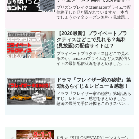
スクは？
プリズンブレイクはamazonプライムで配
信終了した!?と騒がれていますが、本当
でしょうか？全シーズン無料（見放題）
で見れるサブスクを調べてみました。プ
リズンブレイクファンの方も、初めて見
ようとされている方にもお得に視聴でき
【2026最新】プライベートプラ
おすすめ海外ドラマ
る方法をご紹介します！
クティスはどこで見れる？無料
(見放題)の配信サイトは？
プライベートプラクティスはどこで見れ
るのか、amazonプライムなど人気配信サ
イトの最新配信状況をまとめました。グ
レイズアナトミーのスピンオフ作品でク
ロスオーバーエピソードも人気のこのド
ラマの最新配信状況と見どころ、ネタバ
ドラマ『フレイザー家の秘密』第
おすすめ海外ドラマ
レなしのあらすじや感想をご紹介しま
5話あらすじ＆レビュー＆感想！
す。
ドラマ『フレイザー家の秘密』第5話あら
すじ、レビュー、感想をまとめました。
怒涛の展開で手に汗握るこのサスペンス
ドラマも残すところあと２話。犯人はヒ
ューグラント一択だったこれまでと一
変、衝撃的な真実が明らかになります。
ドラマ『911LONESTAR(ローンスター)』