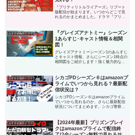
『プリティリトルライアーズ』リブート
版配信が始まります。いつからどこで見
れるのかまとめました。ドラマ『プリテ
ィリトルライアーズ』のリブート版『プ
リティリトルライアーズoriginal sin』で
はZ世代の新たな女子高生が謎の襲撃
『グレイズアナトミー』シーズン
おすすめ海外ドラマ
者”A”に翻弄されるストーリーです。
1あらすじ･キャスト情報＆相関
図！
グレイズアナトミーシーズン1のあらすじ
とキャスト情報、さらにシーズン1時点の
相関図をご紹介します！強く魅力的な女
性キャラクターたちの成長や人間ドラマ
が描かれ、女性の力や自己成長へのイン
スピレーションになるハマる医療ドラマ
シカゴPDシーズン６はamazonプ
おすすめ海外ドラマ
です。感動的なストーリーと女性医師た
ライムでいつから見れる？最新配
ちのプロフェッショナリズムがトクに魅
信状況は？
力です。ぜひ彼女たちの物語に触れてく
ださい！
シカゴPDシーズン６はamazonプライム
でいつから見れるのか、さらに最新配信
状況についてまとめます。シカゴ警察の
特捜班の活躍を描いた大人気シカゴシリ
ーズのクライムサスペンスストーリー、
ついにシーズン６も見放題配信中！
【2024年最新】プリズンブレイ
おすすめ海外ドラマ
クはamazonプライムで配信終
了!?全シーズン無料で見れるサブ