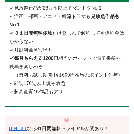
✓見放題作品が26万本以上でダントツNo.1
✓洋画・邦画・アニメ・韓流ドラマも
見放題作品も
No.1
✓
３１日間無料体験
だけ楽しんで解約しても違約金は
かからない
✓月額料金￥2,189
✓毎月もらえる1200円
相当のポイントで電子書籍や
映画を楽しめる
（無料お試し期間中は600円相当のポイント付与）
✓雑誌170誌以上読み放題
✓超高画質4K作品もアリ
U-NEXT
なら
31日間無料トライアル
期間あり！