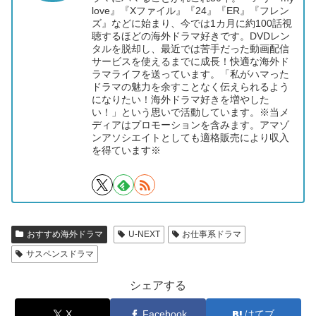
love』『Xファイル』『24』『ER』『フレン
ズ』などに始まり、今では1カ月に約100話視
聴するほどの海外ドラマ好きです。DVDレン
タルを脱却し、最近では苦手だった動画配信
サービスを使えるまでに成長！快適な海外ド
ラマライフを送っています。「私がハマった
ドラマの魅力を余すことなく伝えられるよう
になりたい！海外ドラマ好きを増やした
い！」という思いで活動しています。※当メ
ディアはプロモーションを含みます。アマゾ
ンアソシエイトとしても適格販売により収入
を得ています※
おすすめ海外ドラマ
U-NEXT
お仕事系ドラマ
サスペンスドラマ
シェアする
X
Facebook
はてブ