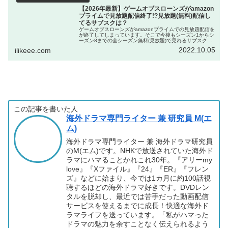
【2026年最新】ゲームオブスローンズがamazon
プライムで見放題配信終了!?見放題(無料)配信し
てるサブスクは？
ゲームオブスローンズがamazonプライムでの見放題配信を
が終了してしまっています。そこで今後もシーズン1からシ
ーズン8までの全シーズン無料(見放題)で見れるサブスクを
調べました。「まだ途中だったのに課金はつらい(涙)」と凹
2022.10.05
ilikeee.com
まれている方、安心してください(^^♪
この記事を書いた人
海外ドラマ専門ライター 兼 研究員 M(エ
ム)
海外ドラマ専門ライター 兼 海外ドラマ研究員
のM(エム)です。NHKで放送されていた海外ド
ラマにハマることかれこれ30年。『アリーmy
love』『Xファイル』『24』『ER』『フレン
ズ』などに始まり、今では1カ月に約100話視
聴するほどの海外ドラマ好きです。DVDレン
タルを脱却し、最近では苦手だった動画配信
サービスを使えるまでに成長！快適な海外ド
ラマライフを送っています。「私がハマった
ドラマの魅力を余すことなく伝えられるよう