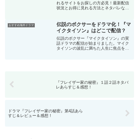
れるサイトをお探しの方必見！最新配信
状況とお得に見れる方法とネタバレなし
のあらすじもご紹介します。シーズン１
～２を上回る人気を集めているこのドラ
マ、あまりの人気ぶりにシーズン４の制
伝説のボクサーをドラマ化！『マ
おすすめ海外ドラマ
作も決まっているとか。
イクタイソン』はどこで配信？
伝説のボクサー『マイクタイソン』の実
話ドラマの配信が始まりました。マイク
タイソンの波乱に満ちた人生に焦点をあ
てつつ、アメリカの人種問題、格差社
会、貧富の差、女性差別などに切り込ん
で描かれた、考えさせられる作品です。
『フレイザー家の秘密』１話２話ネタバ
レあらすじ＆感想！
ドラマ『フレイザー家の秘密』第4話あら
すじ＆レビュー＆感想！