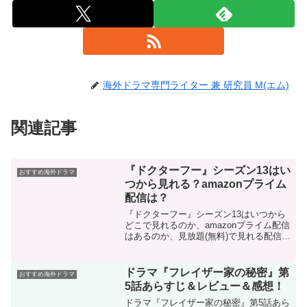
海外ドラマ専門ライター 兼 研究員 M(エム)
関連記事
『ドクターフー』シーズン13はい
おすすめ海外ドラマ
つから見れる？amazonプライム
配信は？
『ドクターフー』シーズン13はいつから
どこで見れるのか、amazonプライム配信
はあるのか、見放題(無料)で見れる配信サ
イトやあらすじなどについて調べまし
た。1963年から現在まで愛され続けてい
るイギリスの大人気SFドラマシリーズの
ドラマ『フレイザー家の秘密』第
おすすめ海外ドラマ
新シーズンの最新配信状況をまとめま
5話あらすじ＆レビュー＆感想！
す。
ドラマ『フレイザー家の秘密』第5話あら