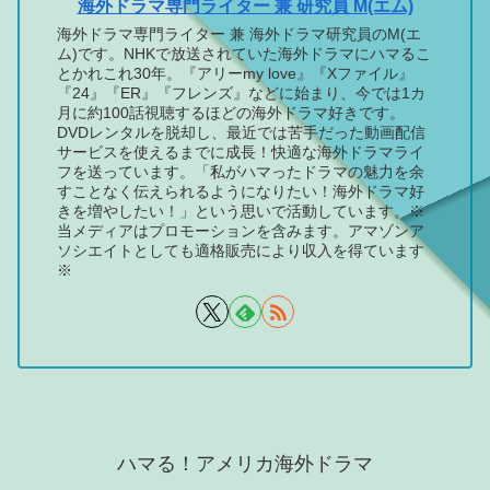
海外ドラマ専門ライター 兼 研究員 M(エム)
海外ドラマ専門ライター 兼 海外ドラマ研究員のM(エ
ム)です。NHKで放送されていた海外ドラマにハマるこ
とかれこれ30年。『アリーmy love』『Xファイル』
『24』『ER』『フレンズ』などに始まり、今では1カ
月に約100話視聴するほどの海外ドラマ好きです。
DVDレンタルを脱却し、最近では苦手だった動画配信
サービスを使えるまでに成長！快適な海外ドラマライ
フを送っています。「私がハマったドラマの魅力を余
すことなく伝えられるようになりたい！海外ドラマ好
きを増やしたい！」という思いで活動しています。※
当メディアはプロモーションを含みます。アマゾンア
ソシエイトとしても適格販売により収入を得ています
※
ハマる！アメリカ海外ドラマ