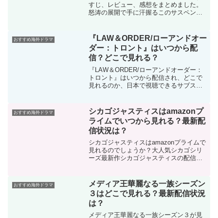
すじ、レビュー、感想をまとめました。
怒涛の展開で手に汗握るこのサスペンス
ドラマも残すところあと２話。犯人はヒ
ューグラント一択だったこれまでと一
変、衝撃的な真実が明らかになります。
『LAW＆ORDER/ローアンドオー
おすすめ海外ドラマ
ダー：トロント』はいつから配
信？どこで見れる？
『LAW＆ORDER/ローアンドオーダー：
トロント』はいつから配信され、どこで
見れるのか、日本で視聴できるサブスク
と、このドラマのあらすじ、みどころを
ネタバレなしでご紹介します！犯罪捜査
も野といえば『ロー＆オーダー』という
シカゴジャスティスはamazonプ
おすすめ海外ドラマ
ほど、シリーズ化され人気の高いこのド
ライムでいつから見れる？最新配
ラマ、ついに最新シリーズが日本でも配
信状況は？
信開始！
シカゴジャスティスはamazonプライムで
見れるのでしょうか？大人気シカゴシリ
ーズ最新作シカゴジャスティスの配信状
況とお得に見る方法をご紹介します。シ
カゴシリーズファン・海外ドラマ好きな
らハマること間違いなし！
メディア王華麗なる一族シーズン
おすすめ海外ドラマ
３はどこで見れる？最新配信状況
は？
メディア王華麗なる一族シーズン３が見