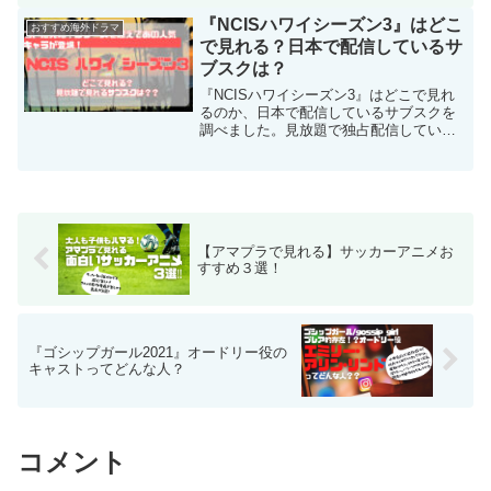
判、ERファンに刺さるポイントも紹介。
視聴するか迷っている方は必見です。
『NCISハワイシーズン3』はどこ
おすすめ海外ドラマ
で見れる？日本で配信しているサ
ブスクは？
『NCISハワイシーズン3』はどこで見れ
るのか、日本で配信しているサブスクを
調べました。見放題で独占配信している
サブスクの詳細や、NCISハワイシーズン
3のネタバレなしのあらすじ、みどころも
まとめています。
【アマプラで見れる】サッカーアニメお
すすめ３選！
『ゴシップガール2021』オードリー役の
キャストってどんな人？
コメント