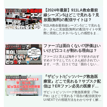
ました。『ビッグバンセオリー』の前日
譚となるこのドラマもついにシーズン5で
す。シーズン4で11歳になったシェルドン
【2024年最新】911LA救命最前
おすすめ海外ドラマ
が大学生になりましたが、シーズン5でも
線シーズン5はどこで見れる？見
様々な面白く愛らしいエピソードを披露
放題(無料)の配信サイトは？
してくれますよ！
911LA救命最前線シーズン5どこで見れる
か、さらに見放題(無料)の配信サイトや実
際に視聴したネタバレなしの感想をまと
めました。この作品は緊急通報ダイヤル
のオペレーターのやり取りからの現場へ
出動するチームたちの連携の様子から事
ファーゴは面白くない!?評価はい
おすすめ海外ドラマ
件事故現場の様子まで描かれる、アメリ
いけど口コミが割れる理由は？
カでも日本でも大人気の一度見たらやめ
られない中毒性の高いレスキュードラマ
ファーゴと言えば海外ドラマ好きのおす
です。
すめドラマとしてたくさん紹介されてい
ます。一方、口コミでは「面白くない」
と割と少なくない一定数の評価も。絶賛
されている割に評価が悪いから視聴を迷
っている方の為に、実際に１話見た本音
『ザピット/ピッツバーグ救急医
おすすめ海外ドラマ
の感想をまとめました。
療室』どこで見れる？サブスク配
信は？ERファン必見の医療ドラ
マを徹底解説！
ザピットピッツバーグ救急医療室（The
Pitt）はどこで見れる？現在の配信状況や
U-NEXTでの視聴方法をわかりやすく解
説。面白いと話題の理由や口コミ・評