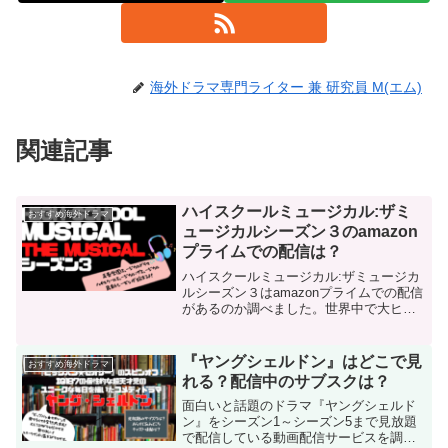
海外ドラマ専門ライター 兼 研究員 M(エム)
関連記事
ハイスクールミュージカル:ザミ
おすすめ海外ドラマ
ュージカルシーズン３のamazon
プライムでの配信は？
ハイスクールミュージカル:ザミュージカ
ルシーズン３はamazonプライムでの配信
があるのか調べました。世界中で大ヒッ
トした映画『ハイスクールミュージカ
ル』から15年後を舞台としたこのドラマ
もついにシーズン3！新シーズンではワイ
『ヤングシェルドン』はどこで見
おすすめ海外ドラマ
ルドキャッツたちがカリフォルニアのキ
れる？配信中のサブスクは？
ャンプ場での忘れられない夏を過ごしま
す。
面白いと話題のドラマ『ヤングシェルド
ン』をシーズン1～シーズン5まで見放題
で配信している動画配信サービスを調べ