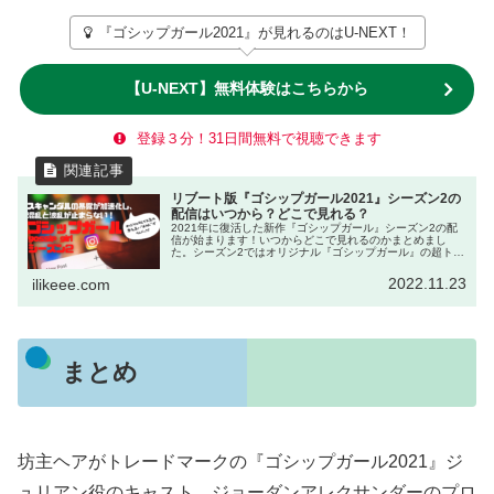
『ゴシップガール2021』が見れるのはU-NEXT！
【U-NEXT】無料体験はこちらから
登録３分！31日間無料で視聴できます
リブート版『ゴシップガール2021』シーズン2の
配信はいつから？どこで見れる？
2021年に復活した新作『ゴシップガール』シーズン2の配
信が始まります！いつからどこで見れるのかまとめまし
た。シーズン2ではオリジナル『ゴシップガール』の超トラ
ブルメーカー、ジョージーナ(ミシェルトラクテンバーグ)が
登場すると噂が…。さらなる波乱と混乱を巻き起こしてく
2022.11.23
ilikeee.com
れそうな予感しかしません！
まとめ
坊主ヘアがトレードマークの『ゴシップガール2021』ジ
ュリアン役のキャスト、ジョーダンアレクサンダーのプロ