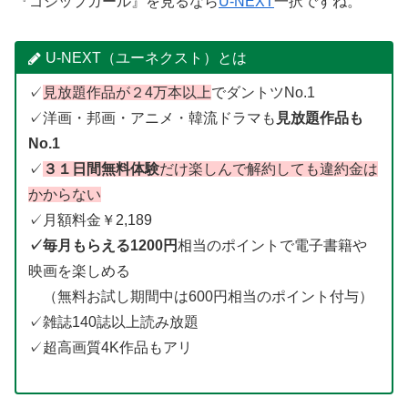
『ゴシップガール』を見るなら
U-NEXT
一択ですね。
U-NEXT（ユーネクスト）とは
✓
見放題作品が２4万本以上
でダントツNo.1
✓洋画・邦画・アニメ・韓流ドラマも
見放題作品も
No.1
✓
３１日間無料体験
だけ楽しんで解約しても違約金は
かからない
✓月額料金￥2,189
✓毎月もらえる1200円
相当のポイントで電子書籍や
映画を楽しめる
（無料お試し期間中は600円相当のポイント付与）
✓雑誌140誌以上読み放題
✓超高画質4K作品もアリ