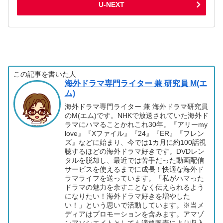
U-NEXT
この記事を書いた人
海外ドラマ専門ライター 兼 研究員 M(エ
ム)
海外ドラマ専門ライター 兼 海外ドラマ研究員
のM(エム)です。NHKで放送されていた海外ド
ラマにハマることかれこれ30年。『アリーmy
love』『Xファイル』『24』『ER』『フレン
ズ』などに始まり、今では1カ月に約100話視
聴するほどの海外ドラマ好きです。DVDレン
タルを脱却し、最近では苦手だった動画配信
サービスを使えるまでに成長！快適な海外ド
ラマライフを送っています。「私がハマった
ドラマの魅力を余すことなく伝えられるよう
になりたい！海外ドラマ好きを増やした
い！」という思いで活動しています。※当メ
ディアはプロモーションを含みます。アマゾ
ンアソシエイトとしても適格販売により収入