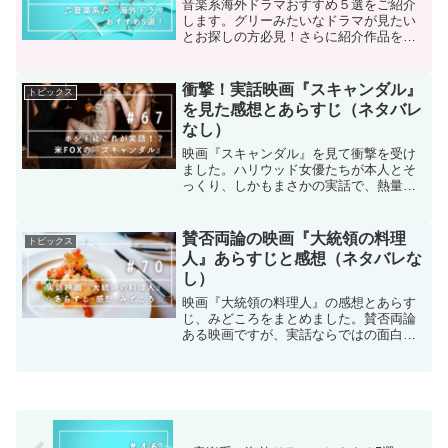
い。
音楽系海外ドラマおすすめ５選をご紹介
します。グリーみたいなドラマが見たい
とお探しの方必見！さらに紹介作品をお
得に見る方法もお教えします♡
衝撃！実話映画『スキャンダル』
トピックス
を見た感想とあらすじ（ネタバレ
なし）
映画『スキャンダル』を見て衝撃を受け
ました。ハリウッド女優たちが本人とそ
っくり、しかもまさかの実話で、熱量の
高いメッセージ性のあるストーリ内容で
した。ネタバレなしのあらすじと感想を
まとめました。
賛否両論の映画『大統領の料理
トピックス
人』あらすじと感想（ネタバレな
し）
映画『大統領の料理人』の感想とあらす
じ、みどころをまとめました。賛否両論
ある映画ですが、実話ならではの面白さ
がある作品です。