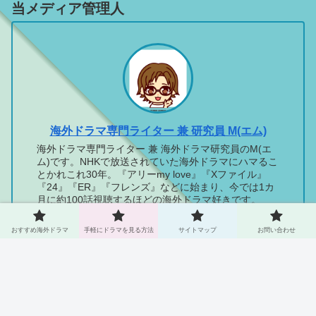
当メディア管理人
海外ドラマ専門ライター 兼 研究員 M(エム)
海外ドラマ専門ライター 兼 海外ドラマ研究員のM(エ
ム)です。NHKで放送されていた海外ドラマにハマるこ
とかれこれ30年。『アリーmy love』『Xファイル』
『24』『ER』『フレンズ』などに始まり、今では1カ
月に約100話視聴するほどの海外ドラマ好きです。
DVDレンタルを脱却し、最近では苦手だった動画配信
サービスを使えるまでに成長！快適な海外ドラマライ
おすすめ海外ドラマ
手軽にドラマを見る方法
サイトマップ
お問い合わせ
フを送っています。「私がハマったドラマの魅力を余
すことなく伝えられるようになりたい！海外ドラマ好
きを増やしたい！」という思いで活動しています。※
当メディアはプロモーションを含みます。アマゾンア
ソシエイトとしても適格販売により収入を得ています
※