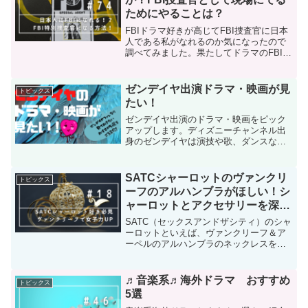
ためにやることは？
FBIドラマ好きが高じてFBI捜査官に日本
人である私がなれるのか気になったので
調べてみました。果たしてドラマのFBI捜
査官になるにはどのような過程を踏んで
現場へでるのでしょうか。
ゼンデイヤ出演ドラマ・映画が見
トピックス
たい！
ゼンデイヤ出演のドラマ・映画をピック
アップします。ディズニーチャンネル出
身のゼンデイヤは演技や歌、ダンスなど
才能にあふれたアカデミー賞でも話題の
ハリウッドスター。ライフスタイルやフ
ァッションにも注目されているゼンデイ
SATCシャーロットのヴァンクリ
トピックス
ヤについてご紹介します！
ーフのアルハンブラがほしい！シ
ャーロットとアクセサリーを深
堀！
SATC（セックスアンドザシティ）のシャ
ーロットといえば、ヴァンクリーフ＆ア
ーペルのアルハンブラのネックレスを女
性らしく身にまとい、女子力の高い代表
のようなキャラ。そんな彼女が愛用する
ヴァンクリーフ＆アーペルのアルハンブ
♬音楽系♬海外ドラマ おすすめ
トピックス
ラについてまとめました。ぜひあなたの
5選
欲しいアルハンブラを見つけてくださ