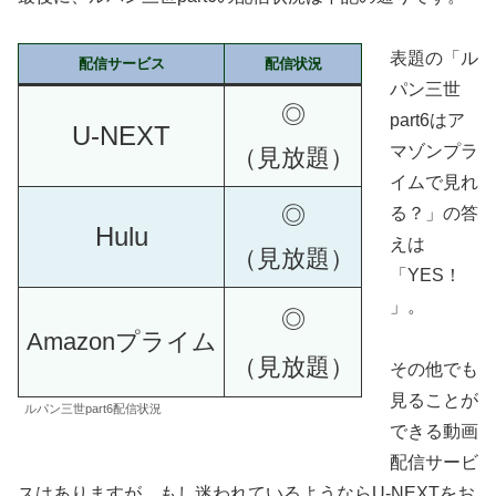
表題の「ル
配信サービス
配信状況
パン三世
◎
part6はア
U-NEXT
マゾンプラ
（見放題）
イムで見れ
◎
る？」の答
Hulu
えは
（見放題）
「YES！
」。
◎
Amazonプライム
（見放題）
その他でも
見ることが
ルパン三世part6配信状況
できる動画
配信サービ
スはありますが、もし迷われているようならU-NEXTをお