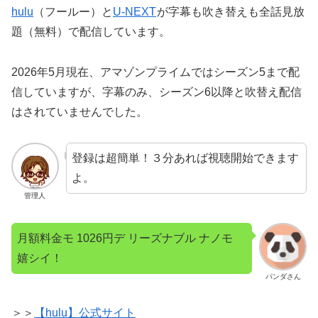
hulu
（フールー）と
U-NEXT
が字幕も吹き替えも全話見放
題（無料）で配信しています。
2026年5月現在、アマゾンプライムではシーズン5まで配
信していますが、字幕のみ、シーズン6以降と吹替え配信
はされていませんでした。
登録は超簡単！３分あれば視聴開始できます
よ。
管理人
月額料金モ 1026円デ リーズナブル ナノモ
嬉シイ！
パンダさん
＞＞
【hulu】公式サイト