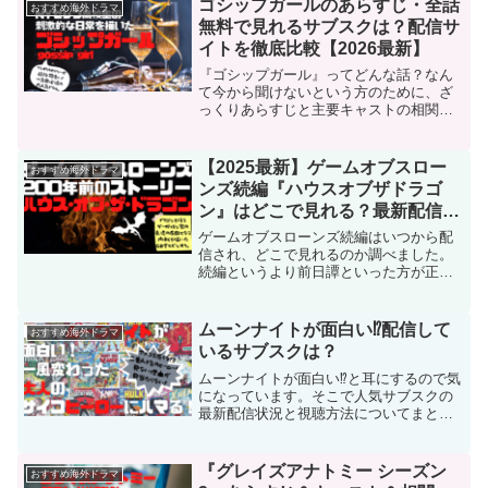
ゴシップガールのあらすじ・全話
おすすめ海外ドラマ
無料で見れるサブスクは？配信サ
イトを徹底比較【2026最新】
『ゴシップガール』ってどんな話？なん
て今から聞けないという方のために、ざ
っくりあらすじと主要キャストの相関
図、そして最新配信状況を簡単にまとめ
ます。これを見れば「ゴシップガールっ
てこんなドラマだ」とわかっていただけ
【2025最新】ゲームオブスロー
おすすめ海外ドラマ
るはず！2007年から始まり大ブームを引
ンズ続編『ハウスオブザドラゴ
き起こしたこのドラマ、今見ても面白い
ン』はどこで見れる？最新配信状
のでおすすめの作品です！
況とあらすじ･感想･キャスト情
ゲームオブスローンズ続編はいつから配
報！
信され、どこで見れるのか調べました。
続編というより前日譚といった方が正し
いのかも。200年前を舞台に描かれたドラ
マ『ハウスオブザドラゴン』の配信を首
を長くして待っていた方は多いのでは？
ムーンナイトが面白い⁉配信して
おすすめ海外ドラマ
ようやくまたあの世界に浸れますよ！
いるサブスクは？
ムーンナイトが面白い⁉と耳にするので気
になっています。そこで人気サブスクの
最新配信状況と視聴方法についてまとめ
ました。2022年春から配信が開始され
た、海外ドラマ好きのなかで話題になっ
ているこのドラマの魅力に迫ります。
『グレイズアナトミー シーズン
おすすめ海外ドラマ