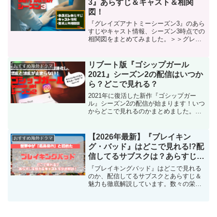
3』あらすじ＆キャスト＆相関
図！
『グレイズアナトミーシーズン3』のあら
すじやキャスト情報、シーズン3時点での
相関図をまとめてみました。＞＞グレイ
ズ・アナトミーを全話無料で観るならこ
こだけ！『グレイズアナトミー』は、全
米No.1医療ドラマとして不動の人気を誇
リブート版『ゴシップガール
おすすめ海外ドラマ
る作品です。シア...
2021』シーズン2の配信はいつか
ら？どこで見れる？
2021年に復活した新作『ゴシップガー
ル』シーズン2の配信が始まります！いつ
からどこで見れるのかまとめました。シ
ーズン2ではオリジナル『ゴシップガー
ル』の超トラブルメーカー、ジョージー
ナ(ミシェルトラクテンバーグ)が登場する
【2026年最新】『ブレイキン
おすすめ海外ドラマ
と噂が…。さらなる波乱と混乱を巻き起
グ・バッド』はどこで見れる!?配
こしてくれそうな予感しかしません！
信してるサブスクは？あらすじ＆
魅力も徹底解説！
『ブレイキングバッド』はどこで見れる
のか、配信してるサブスクとあらすじ＆
魅力も徹底解説しています。数々の栄誉
ある賞を受賞し注目を集めたドラマなだ
けに「見ようか迷っている」方は多いは
ず。なので、このドラマを見るべき理由
についても徹底調査しています！