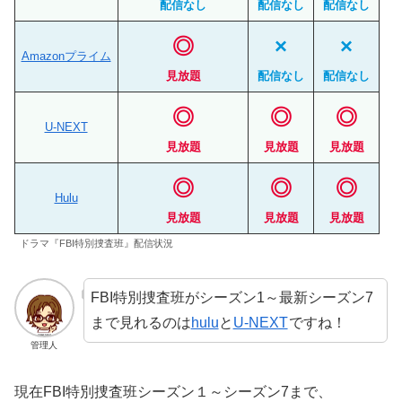
配信なし
配信なし
配信なし
◎
×
×
Amazonプライム
見放題
配信なし
配信なし
◎
◎
◎
U-NEXT
見放題
見放題
見放題
◎
◎
◎
Hulu
見放題
見放題
見放題
ドラマ『FBI特別捜査班』配信状況
FBI特別捜査班がシーズン1～最新シーズン7
まで見れるのは
hulu
と
U-NEXT
ですね！
管理人
現在FBI特別捜査班シーズン１～シーズン7まで、