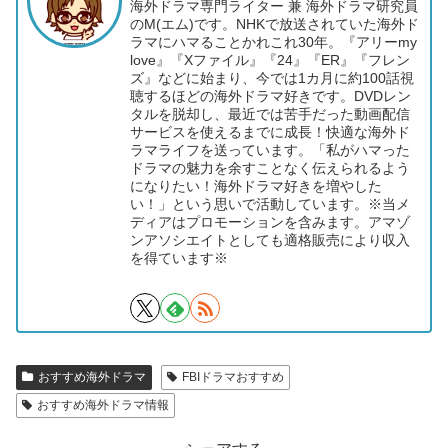
海外ドラマ専門ライター 兼 海外ドラマ研究員
のM(エム)です。NHKで放送されていた海外ド
ラマにハマることかれこれ30年。『アリーmy
love』『Xファイル』『24』『ER』『フレン
ズ』などに始まり、今では1カ月に約100話視
聴するほどの海外ドラマ好きです。DVDレン
タルを脱却し、最近では苦手だった動画配信
サービスを使えるまでに成長！快適な海外ド
ラマライフを送っています。「私がハマった
ドラマの魅力を余すことなく伝えられるよう
になりたい！海外ドラマ好きを増やした
い！」という思いで活動しています。※当メ
ディアはプロモーションを含みます。アマゾ
ンアソシエイトとしても適格販売により収入
を得ています※
おすすめ海外ドラマ
FBIドラマおすすめ
おすすめ海外ドラマ情報