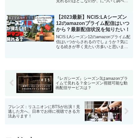
見れるのはどこなのか、について調べま
した。さらにシカゴメッドシーズン１～
シーズン6の配信・レンタル状況について
まとめます。
【2023最新】NCIS:LAシーズン
おすすめ海外ドラマ
12のamazonプライム配信はいつ
から？最新配信状況を知りたい！
NCIS:LAシーズン12のamazonプライム配
信はいつからされるのでしょうか？気に
なる続きが早く見たい方多いと思いま
す。この記事ではNCIS:LAシーズン12の
amazonプライム配信状況とNCIS:LAシー
ズン12がお得に見れるサブスクをご紹介
します！
『レガシーズ』シーズン3はamazonプラ
イムで見れる？全シーズン視聴可能な動
画配信サービスは？
フレンズ：リユニオンにBTSが出演！見
逃した方へ、日本でお得に視聴できる方
法あります！