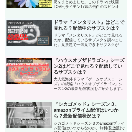
況をまとめました。このドラマは映画
LOVE,サイモン17歳の告白のスピンオフ
作品です。ファイナルシーズンとなるシ
ーズン3は全8話構成。ヴィクターの青春
ストーリーはどのように幕を閉じるので
ドラマ『メンタリスト』はどこで
おすすめ海外ドラマ
しょうか。
見れる？配信中のサブスクは？
ドラマ『メンタリスト』がどこで見れる
のか、配信しているサブスクを調べまし
た。見放題で一気見できるサブスクがあ
りますので、途中まで視聴されている方
も、いつか見ようと温めていた方もこの
機会に是非視聴されてください！
『ハウスオブザドラゴン』シーズ
おすすめ海外ドラマ
ン2はどこで見れる？配信してい
るサブスクは？
大人気海外ドラマ『ゲームオブスローン
ズ』の続編『ハウスオブザドラゴン』シ
ーズン2の最新配信状況をご紹介します。
架空の王国の玉座をめぐる骨肉の争いを
描き、シーズン1はゴールデングローブ賞
にノミネートを果たしたこのドラマの第
『シカゴメッド』シーズン３、
おすすめ海外ドラマ
二章！さらなる壮大な...
amazonプライム配信はいつか
ら？最新配信状況は？
シカゴメッドシーズン３のamazonプライ
ム配信はいつからなのか、無料(見放題)で