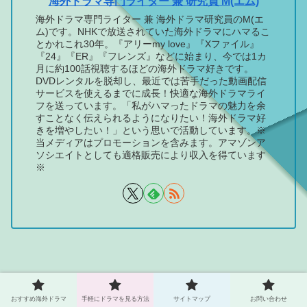
海外ドラマ専門ライター 兼 研究員 M(エム)
海外ドラマ専門ライター 兼 海外ドラマ研究員のM(エ
ム)です。NHKで放送されていた海外ドラマにハマるこ
とかれこれ30年。『アリーmy love』『Xファイル』
『24』『ER』『フレンズ』などに始まり、今では1カ
月に約100話視聴するほどの海外ドラマ好きです。
DVDレンタルを脱却し、最近では苦手だった動画配信
サービスを使えるまでに成長！快適な海外ドラマライ
フを送っています。「私がハマったドラマの魅力を余
すことなく伝えられるようになりたい！海外ドラマ好
きを増やしたい！」という思いで活動しています。※
当メディアはプロモーションを含みます。アマゾンア
ソシエイトとしても適格販売により収入を得ています
※
ハマる！アメリカ海外ドラマ
おすすめ海外ドラマ
手軽にドラマを見る方法
サイトマップ
お問い合わせ