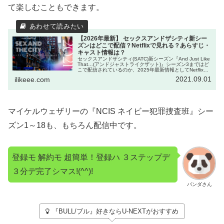
て楽しむこともできます。
【2026年最新】 セックスアンドザシティ新シー
ズンはどこで配信？Netflixで見れる？あらすじ・
キャスト情報は？
セックスアンドザシティ(SATC)新シーズン『And Just Like
That…(アンドジャストライクザット)』シーズン3まではど
こで配信されているのか、2025年最新情報としてNetflixな
ど他サブスクで見れるのかを調べました。無料でお得に見
2021.09.01
ilikeee.com
れる方法やこのドラマのみどころ、新キャスト情報もネタ
バレなしでご紹介します。50代のキャリー達の日常を楽し
んでください！
マイケルウェザリーの『NCIS ネイビー犯罪捜査班』シー
ズン1～18も、もちろん配信中です。
登録モ 解約モ 超簡単！登録ハ ３ステップデ
３分デ完了シマス!(^^)!
パンダさん
『BULL/ブル』好きならU-NEXTがおすすめ