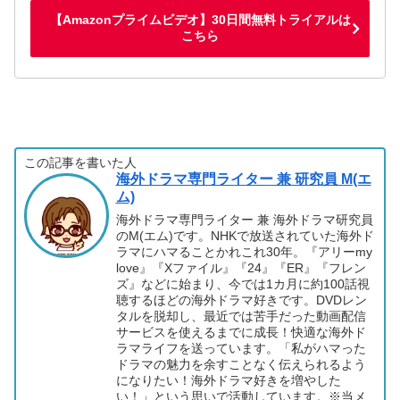
【Amazonプライムビデオ】30日間無料トライアルは
こちら
この記事を書いた人
海外ドラマ専門ライター 兼 研究員 M(エ
ム)
海外ドラマ専門ライター 兼 海外ドラマ研究員
のM(エム)です。NHKで放送されていた海外ド
ラマにハマることかれこれ30年。『アリーmy
love』『Xファイル』『24』『ER』『フレン
ズ』などに始まり、今では1カ月に約100話視
聴するほどの海外ドラマ好きです。DVDレン
タルを脱却し、最近では苦手だった動画配信
サービスを使えるまでに成長！快適な海外ド
ラマライフを送っています。「私がハマった
ドラマの魅力を余すことなく伝えられるよう
になりたい！海外ドラマ好きを増やした
い！」という思いで活動しています。※当メ