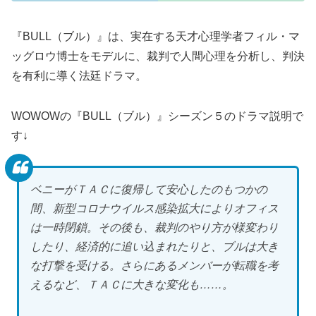
『BULL（ブル）』は、実在する天才心理学者フィル・マ
ッグロウ博士をモデルに、裁判で人間心理を分析し、判決
を有利に導く法廷ドラマ。
WOWOWの『BULL（ブル）』シーズン５のドラマ説明で
す↓
ベニーがＴＡＣに復帰して安心したのもつかの
間、新型コロナウイルス感染拡大によりオフィス
は一時閉鎖。その後も、裁判のやり方が様変わり
したり、経済的に追い込まれたりと、ブルは大き
な打撃を受ける。さらにあるメンバーが転職を考
えるなど、ＴＡＣに大きな変化も……。