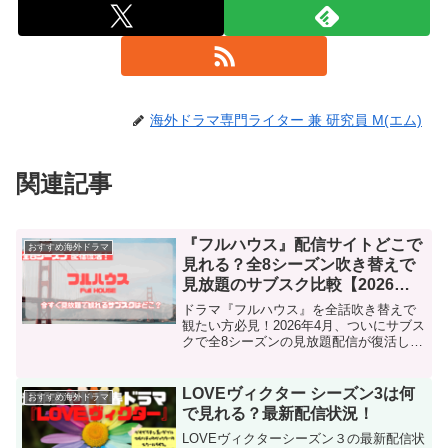
海外ドラマ専門ライター 兼 研究員 M(エム)
関連記事
『フルハウス』配信サイトどこで
おすすめ海外ドラマ
見れる？全8シーズン吹き替えで
見放題のサブスク比較【2026最
新】
ドラマ『フルハウス』を全話吹き替えで
観たい方必見！2026年4月、ついにサブス
クで全8シーズンの見放題配信が復活しま
した。Amazonプライム等の配信状況や、
ジェシーおじさん・ジョーイおいたん達
に今すぐ会える最短ルートを解説。懐か
LOVEヴィクター シーズン3は何
おすすめ海外ドラマ
しのタナー家へ遊びに行きませんか？
で見れる？最新配信状況！
LOVEヴィクターシーズン３の最新配信状