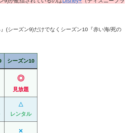
ン9)が配信されているのは
Disney+
（ディズニープラ
』(シーズン9)だけでなくシーズン10『赤い海/死の
9
シーズン10
◎
見放題
△
レンタル
×