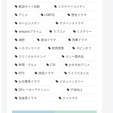
配信サイト比較
ミステリーコメディ
アニメ
LGBTQ
歴史ドラマ
ホームコメディ
サスペンスドラマ
amazonプライム
ラブコメ
ミステリー
感想
政治ドラマ
刑事ドラマ
シカゴシリーズ
犯罪捜査
スピンオフ
クリミナルマインド
エミー賞作品
料理・グルメ
CSI
おすすめアニメ
BTS
韓流ドラマ
ライフスタイル
お仕事系ドラマ
ドキュメンタリー
SFヒーローアクション
子供向け
音楽系ドラマ
クリスマス