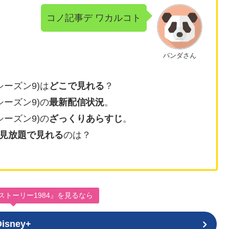
コノ記事デ ワカルコト
パンダさん
シーズン9)は
どこで見れる
？
シーズン9)の
最新配信状況
。
シーズン9)の
ざっくりあらすじ
。
見放題で見れる
のは？
トーリー1984』を見るなら
Disney+