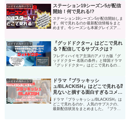
が見たい人におすすめの作品です。『ブ
ステーション19シーズン5が配信
おすすめ海外ドラマ
ルーブラッド NYPD家族の絆』を見るべ
開始！何で見れる!?
き5つの魅力＆豪華キャストもまとめまし
た。
ステーション19シーズン5が配信開始しま
す。何で見れるのか最新配信情報をまと
めます。今シーズンも本家グレイズアナ
トミーとのクロスオーバーエピソードが
楽しみでなりませんが、これから見る方
のためのネタバレなしあらすじ見どころ
『グッドドクター』はどこで見れ
おすすめ海外ドラマ
もあわせてご紹介します！
る？配信してるサブスクは？
フレディハイモア主演のアメリカ版『グ
ッドドクター 名医の条件』と韓国ドラマ
『グッドドクター』はどこで見れるの
か、現在配信しているサブスクを調べま
した。さらにそれぞれのあらすじ＆キャ
スト情報も！おトクに楽しめるサブスク
ドラマ『ブラッキッシ
おすすめ海外ドラマ
をご紹介します！
ュ/BLACKISH』はどこで見れる⁉
見ないと損する面白すぎるコメデ
ィ！
ドラマ『ブラッキッシュ/BLACKISH』は
どこで見れるのか、人気のサブスクの、
最新配信状況をまとめました。『ブラッ
キッシュ』は、アフリカ系アメリカ人で
ある主人公のアイデンティティを模索す
るシットコムコメディです。社会的な問
題を大胆に突っ込んだこれまでにない斬