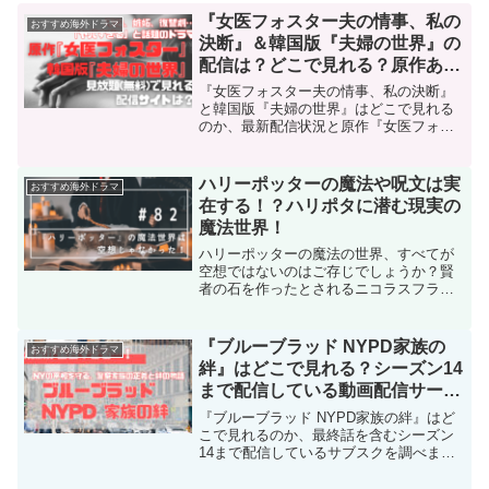
『女医フォスター夫の情事、私の
おすすめ海外ドラマ
決断』＆韓国版『夫婦の世界』の
配信は？どこで見れる？原作あら
すじ＆感想！
『女医フォスター夫の情事、私の決断』
と韓国版『夫婦の世界』はどこで見れる
のか、最新配信状況と原作『女医フォス
ター夫の情事、私の決断』を見たネタバ
レなしのあらすじ＆感想をまとめまし
た。ドロドロの復讐劇に怖いもの見たさ
ハリーポッターの魔法や呪文は実
おすすめ海外ドラマ
でハマる『女医フォスター』の、いま話
在する！？ハリポタに潜む現実の
題になっている韓国版『夫婦の世界』を
魔法世界！
アマゾンプライムなど人気配信サイトの
配信状況をご紹介します！
ハリーポッターの魔法の世界、すべてが
空想ではないのはご存じでしょうか？賢
者の石を作ったとされるニコラスフラメ
ル氏は実在の人物とされています。この
記事では実在するとされる魔法の世界を
ご紹介します。
『ブルーブラッド NYPD家族の
おすすめ海外ドラマ
絆』はどこで見れる？シーズン14
まで配信している動画配信サービ
ス＆5つの魅力＆豪華キャストを
『ブルーブラッド NYPD家族の絆』はど
紹介！
こで見れるのか、最終話を含むシーズン
14まで配信しているサブスクを調べまし
た。このドラマは、刑事ものが好きな人
だけでなく家族もののヒューマンドラマ