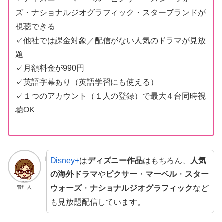
ズ・ナショナルジオグラフィック・スターブランドが
視聴できる
✓他社では課金対象／配信がない人気のドラマが見放
題
✓月額料金が990円
✓英語字幕あり（英語学習にも使える）
✓１つのアカウント（１人の登録）で最大４台同時視
聴OK
Disney+
は
ディズニー作品
はもちろん、
人気
の海外ドラマ
や
ピクサー
・
マーベル
・
スター
ウォーズ
・
ナショナルジオグラフィック
など
管理人
も見放題配信しています。