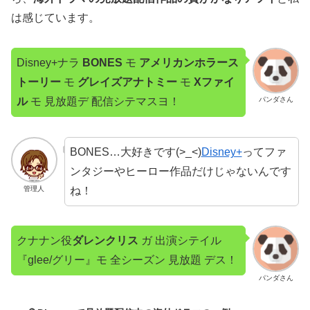
は感じています。
Disney+ナラ
BONES
モ
アメリカンホラース
トーリー
モ
グレイズアナトミー
モ
Xファイ
ル
モ 見放題デ 配信シテマスヨ！
パンダさん
BONES…大好きです(>_<)
Disney+
ってファ
ンタジーやヒーロー作品だけじゃないんです
ね！
管理人
クナナン役
ダレンクリス
ガ 出演シテイル
『glee/グリー』モ 全シーズン 見放題 デス！
パンダさん