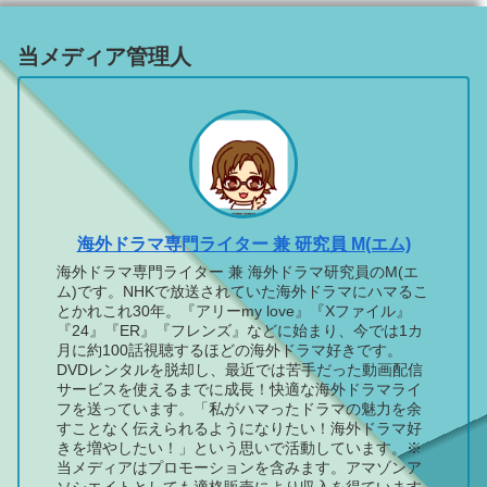
当メディア管理人
海外ドラマ専門ライター 兼 研究員 M(エム)
海外ドラマ専門ライター 兼 海外ドラマ研究員のM(エ
ム)です。NHKで放送されていた海外ドラマにハマるこ
とかれこれ30年。『アリーmy love』『Xファイル』
『24』『ER』『フレンズ』などに始まり、今では1カ
月に約100話視聴するほどの海外ドラマ好きです。
DVDレンタルを脱却し、最近では苦手だった動画配信
サービスを使えるまでに成長！快適な海外ドラマライ
フを送っています。「私がハマったドラマの魅力を余
すことなく伝えられるようになりたい！海外ドラマ好
きを増やしたい！」という思いで活動しています。※
当メディアはプロモーションを含みます。アマゾンア