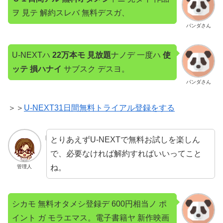
ヲ 見テ 解約スレバ 無料デスガ、
パンダさん
U-NEXTハ
22万本モ 見放題
ナノデ 一度ハ
使
ッテ 損ハナイ
サブスク デスヨ。
パンダさん
＞＞
U-NEXT31日間無料トライアル登録をする
とりあえずU-NEXTで無料お試しを楽しん
で、必要なければ解約すればいいってこと
ね。
管理人
シカモ 無料オタメシ登録デ 600円相当ノ ポ
イント ガ モラエマス。電子書籍ヤ 新作映画