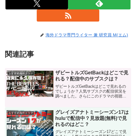
海外ドラマ専門ライター 兼 研究員 M(エム)
関連記事
ザビートルズGetBackはどこで見
おすすめ海外ドラマ
れる？配信中のサブスクは？
ザビートルズGetBackはどこで見れるの
でしょうか？人気サブスクの配信状況を
調べました。さらにこのドラマの視聴方
法や実際に視聴した感想、さらに完全保
存版として所有されたい方のためにコレ
クターズセットや単行本についてもご紹
グレイズアナトミーシーズン17は
おすすめ海外ドラマ
介！
huluで配信中？見放題(無料)で見
れるのはどこ？
グレイズアナトミーシーズン17どこで見