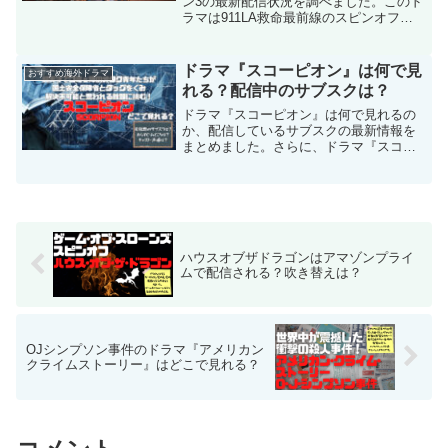
ン3の最新配信状況を調べました。このド
ラマは911LA救命最前線のスピンオフ
で、テキサス州を舞台に9.11を体験した
消防士オーウェンが息子で消防士のTKや
熱い仲間たちと共に人命救助に奮闘する
ドラマ『スコーピオン』は何で見
おすすめ海外ドラマ
レスキュードラマです。
れる？配信中のサブスクは？
ドラマ『スコーピオン』は何で見れるの
か、配信しているサブスクの最新情報を
まとめました。さらに、ドラマ『スコー
ピオン』のあらすじやキャスト情報もご
紹介しています。ドラマ『スコーピオ
ン』を見放題で見れるサブスクでお得
に、気軽に、楽しんでください！
ハウスオブザドラゴンはアマゾンプライ
ムで配信される？吹き替えは？
OJシンプソン事件のドラマ『アメリカン
クライムストーリー』はどこで見れる？