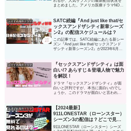
れるか、人気サブスクの最新配信状況を
まとめました。アメリカ医療ドラマNO1
のロングランシリーズ、グレイズアナト
ミーを最新シーズンまで一気見したい方
必見です！
SATC続編『And just like that/セ
おすすめ海外ドラマ
ックスアンドザシティ新章シーズ
ン2』の配信スケジュールは？
この記事では、SATC続編にあたる新シー
ズン『And just like that/セックスアンド
ザシティ新章シーズン2』が2023年6月か
らアメリカと日本で配信を開始すると発
表されたことを受けて、配信スケジュー
ルを2021年の配信スケジュールをもとに
『セックスアンドザシティ』は面
おすすめ海外ドラマ
予測してみました。
白い!? あらすじ＆登場人物で魅力
を解説！
ドラマ『セックスアンドザシティ』が面
白いと評判ですが、本当に面白いのでし
ょうか。このドラマが面白いと言われる
理由を、シーズン毎のあらすじやメイン
の登場人物たちの個性や魅力を掘り下げ
て解説してみたいと思います！
【2024最新】
おすすめ海外ドラマ
911LONESTAR（ローンスター）
シーズン3の配信は？どこで見れ
る？
911LONESTAR（ローンスター）シーズ