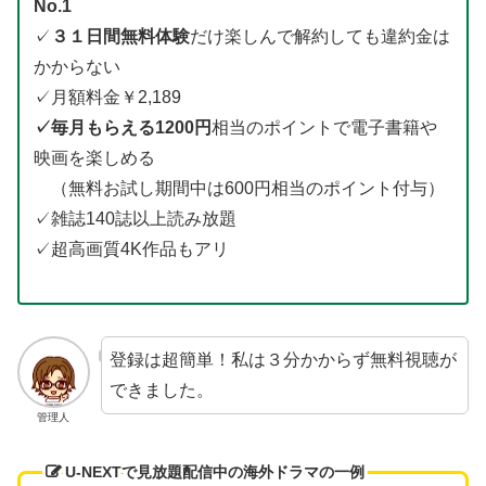
No.1
✓
３１日間無料体験
だけ楽しんで解約しても違約金は
かからない
✓月額料金￥2,189
✓毎月もらえる1200円
相当のポイントで電子書籍や
映画を楽しめる
（無料お試し期間中は600円相当のポイント付与）
✓雑誌140誌以上読み放題
✓超高画質4K作品もアリ
登録は超簡単！私は３分かからず無料視聴が
できました。
管理人
U-NEXTで見放題配信中の海外ドラマの一例