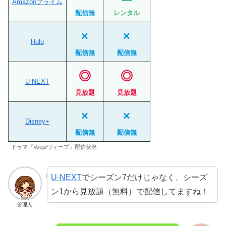
Amazonプライム
配信無
レンタル
×
×
Hulu
配信無
配信無
◎
◎
U-NEXT
見放題
見放題
×
×
Disney+
配信無
配信無
ドラマ『Veep/ヴィープ』配信状況
U-NEXT
でシーズン7だけじゃなく、シーズ
ン1から見放題（無料）で配信してますね！
管理人