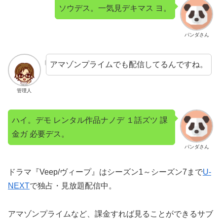
ソウデス。一気見デキマス ヨ。
パンダさん
アマゾンプライムでも配信してるんですね。
管理人
ハイ。デモ レンタル作品ナノデ １話ズツ 課
金ガ 必要デス。
パンダさん
ドラマ『Veep/ヴィープ』はシーズン1～シーズン7まで
U-
NEXT
で独占・見放題配信中。
アマゾンプライムなど、課金すれば見ることができるサブ