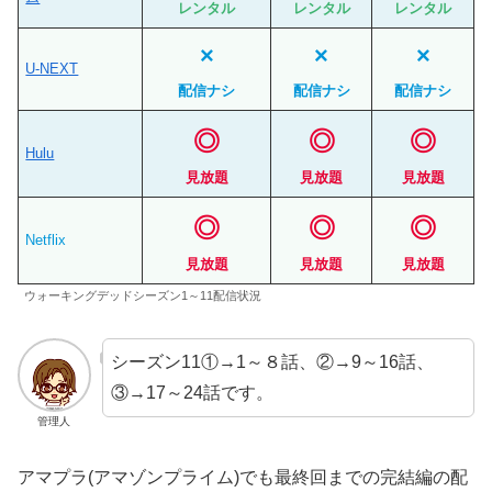
レンタル
レンタル
レンタル
×
×
×
U-NEXT
配信ナシ
配信ナシ
配信ナシ
◎
◎
◎
Hulu
見放題
見放題
見放題
◎
◎
◎
Netflix
見放題
見放題
見放題
ウォーキングデッドシーズン1～11配信状況
シーズン11①→1～８話、②→9～16話、
③→17～24話です。
管理人
アマプラ(アマゾンプライム)でも最終回までの完結編の配