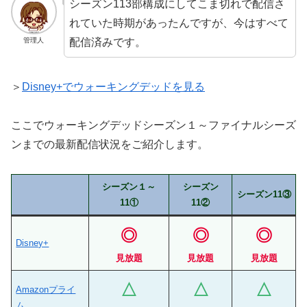
シーズン113部構成にしてこま切れで配信さ
れていた時期があったんですが、今はすべて
配信済みです。
管理人
＞
Disney+でウォーキングデッドを見る
ここでウォーキングデッドシーズン１～ファイナルシーズ
ンまでの最新配信状況をご紹介します。
シーズン１～
シーズン
シーズン11③
11①
11②
◎
◎
◎
Disney+
見放題
見放題
見放題
△
△
△
Amazonプライ
ム