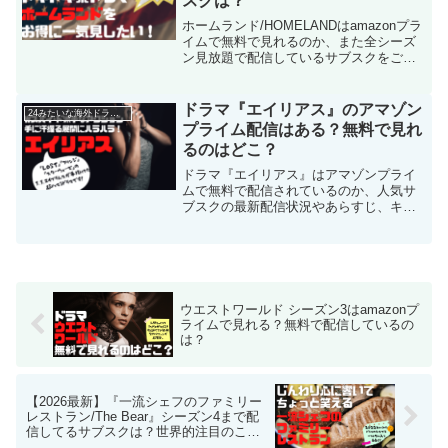
スクは？
ホームランド/HOMELANDはamazonプラ
イムで無料で見れるのか、また全シーズ
ン見放題で配信しているサブスクをご紹
介します。『24 TWENTY FOUR』の制作
陣が手掛けたこのドラマ、24みたいなド
ラマを見たいなら必見です！
ドラマ『エイリアス』のアマゾン
24みたいな海外ドラマ集
プライム配信はある？無料で見れ
るのはどこ？
ドラマ『エイリアス』はアマゾンプライ
ムで無料で配信されているのか、人気サ
ブスクの最新配信状況やあらすじ、キャ
スト情報などをまとめました。この作品
は『LOST』や『スターウォーズ』を手掛
けたJJエイブラムスのCIAスパイアクシ
ョンドラマです。
ウエストワールド シーズン3はamazonプ
ライムで見れる？無料で配信しているの
は？
【2026最新】『一流シェフのファミリー
レストラン/The Bear』シーズン4まで配
信してるサブスクは？世界的注目のこの
ドラマはどこで見れる？