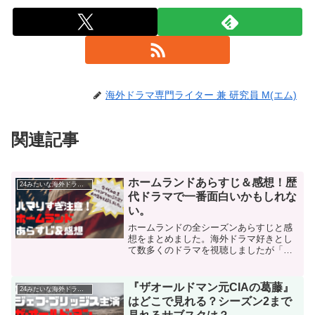
海外ドラマ専門ライター 兼 研究員 M(エム)
関連記事
ホームランドあらすじ＆感想！歴
24みたいな海外ドラマ集
代ドラマで一番面白いかもしれな
い。
ホームランドの全シーズンあらすじと感
想をまとめました。海外ドラマ好きとし
て数多くのドラマを視聴しましたが「こ
れまでみた海外ドラマのなかで一番面白
いドラマかもしれない」と思えるほどハ
マるドラマです。生活に支障がでるほど
『ザオールドマン元CIAの葛藤』
24みたいな海外ドラマ集
一気見してしまいたくなる最高の一作。
はどこで見れる？シーズン2まで