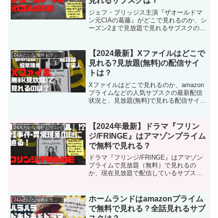
見れるサブスクは？
ジェフ・ブリッジス主演『ザオールドマ
ン元CIAの葛藤』がどこで見れるのか、シ
ーズン2まで見放題で見れるサブスクの最
新配信状況を調べました。全米ベストセ
ラー小説『The Old Man』をドラマシリ
ーズ化した本作品、周辺情報だけ見ても
【2024最新】Xファイルはどこで
24みたいな海外ドラマ集
面白そう！CIAモノ好きとしては見ないわ
見れる?見放題(無料)の配信サイ
けにはいきません！
トは？
Xファイルはどこで見れるのか、amazon
プライムなどの人気サブスクの最新配信
状況と、見放題(無料)で見れる配信サイト
をまとめました。さらに、ネタバレなし
のあらすじやキャスト情報も！最初のこ
ろの映像の古さは否めませんが、ストー
【2024年最新】ドラマ『フリン
24みたいな海外ドラマ集
リーは今見ても最高に面白い、名作中の
ジ/FRINGE』はアマゾンプライム
名作海外ドラマ、見ないなんてもったい
で無料で見れる？
ないですよ！
ドラマ『フリンジ/FRINGE』はアマゾン
プライムで見放題（無料）で見れるの
か、現在見放題で配信しているサブスク
を調べました。説明のつかない怪事件や
異常現象を捜査するFBI捜査官たちを描い
た物語。『LOST』のJJエイブラムスが手
ホームランドはamazonプライム
24みたいな海外ドラマ集
掛けるこのドラマは、まさに『Xファイ
で無料で見れる？全話見れるサブ
ル』の現代版！