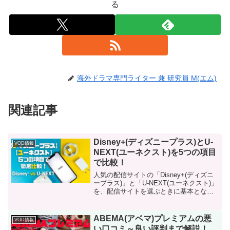
る
海外ドラマ専門ライター 兼 研究員 M(エム)
関連記事
Disney+(ディズニープラス)とU-
VOD情報
NEXT(ユーネクスト)を5つの項目
で比較！
人気の配信サイトの「Disney+(ディズニ
ープラス)」と「U-NEXT(ユーネクスト)」
を、配信サイトを選ぶときに基本となる5
つの項目で比較してみました。4つの動画
配信サイトをフル活用している管理人
が、中立な立場でありのままの情報をご
ABEMA(アベマ)プレミアムの悪
VOD情報
紹介します！
い口コミ～良い評判まで解説！