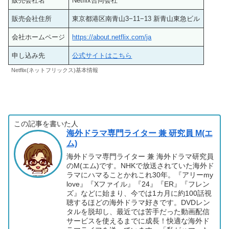
販売会社名
Netflix合同会社
販売会社住所
東京都港区南青山3−11−13 新青山東急ビル
会社ホームページ
https://about.netflix.com/ja
申し込み先
公式サイトはこちら
Netflix(ネットフリックス)基本情報
この記事を書いた人
海外ドラマ専門ライター 兼 研究員 M(エ
ム)
海外ドラマ専門ライター 兼 海外ドラマ研究員
のM(エム)です。NHKで放送されていた海外ド
ラマにハマることかれこれ30年。『アリーmy
love』『Xファイル』『24』『ER』『フレン
ズ』などに始まり、今では1カ月に約100話視
聴するほどの海外ドラマ好きです。DVDレン
タルを脱却し、最近では苦手だった動画配信
サービスを使えるまでに成長！快適な海外ド