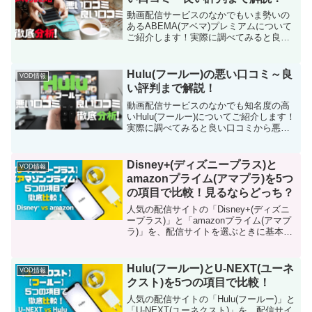
動画配信サービスのなかでもいま勢いの
あるABEMA(アベマ)プレミアムについて
ご紹介します！実際に調べてみると良い
口コミから悪い評判まで様々ありまし
た。この記事では中立的な立場で、あり
のままの情報をお伝えしたいと思いま
Hulu(フールー)の悪い口コミ～良
VOD情報
す。ABEMA(アベマ)プレミアムを申し込
い評判まで解説！
もうか迷っている方の参考になればうれ
しいです。
動画配信サービスのなかでも知名度の高
いHulu(フールー)についてご紹介します！
実際に調べてみると良い口コミから悪い
評判まで様々ありました。この記事では
中立的な立場で、ありのままの情報をお
伝えしたいと思います。Hulu(フールー)を
Disney+(ディズニープラス)と
VOD情報
申し込もうか迷っている方の参考になれ
amazonプライム(アマプラ)を5つ
ばうれしいです。
の項目で比較！見るならどっち？
人気の配信サイトの「Disney+(ディズニ
ープラス)」と「amazonプライム(アマプ
ラ)」を、配信サイトを選ぶときに基本と
なる5つの項目で比較してみました。4つ
の動画配信サイトをフル活用している管
理人が、中立な立場でありのままの情報
Hulu(フールー)とU-NEXT(ユーネ
VOD情報
をご紹介します！
クスト)を5つの項目で比較！
人気の配信サイトの「Hulu(フールー)」と
「U-NEXT(ユーネクスト)」を、配信サイ