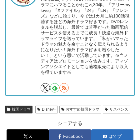
ラマにハマることかれこれ30年。『アリーmy
love』『Xファイル』『24』『ER』『フレン
ズ』などに始まり、今では1カ月に約100話視
聴するほどの海外ドラマ好きです。DVDレン
タルを脱却し、最近では苦手だった動画配信
サービスを使えるまでに成長！快適な海外ド
ラマライフを送っています。「私がハマった
ドラマの魅力を余すことなく伝えられるよう
になりたい！海外ドラマ好きを増やした
い！」という思いで活動しています。※当メ
ディアはプロモーションを含みます。アマゾ
ンアソシエイトとしても適格販売により収入
を得ています※
韓国ドラマ
Disney+
おすすめ韓国ドラマ
サスペンス
シェアする
X
Facebook
はてブ