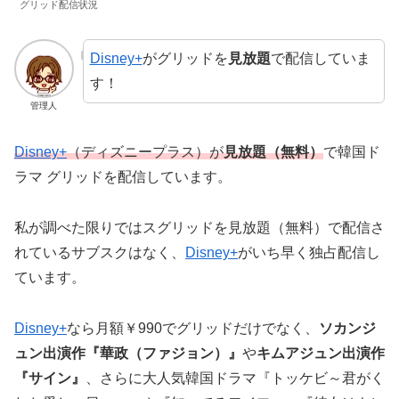
グリッド配信状況
Disney+
がグリッドを
見放題
で配信していま
す！
管理人
Disney+
（ディズニープラス）が
見放題（無料）
で韓国ド
ラマ グリッドを配信しています。
私が調べた限りではスグリッドを見放題（無料）で配信さ
れているサブスクはなく、
Disney+
がいち早く独占配信し
ています。
Disney+
なら月額￥990でグリッドだけでなく、
ソカンジ
ュン出演作『華政（ファジョン）』
や
キムアジュン出演作
『サイン』
、さらに大人気韓国ドラマ『トッケビ～君がく