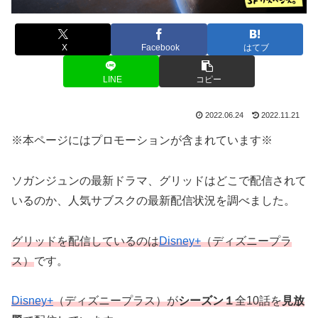
X
Facebook
はてブ
LINE
コピー
2022.06.24
2022.11.21
※本ページにはプロモーションが含まれています※
ソガンジュンの最新ドラマ、グリッドはどこで配信されて
いるのか、人気サブスクの最新配信状況を調べました。
グリッドを配信しているのは
Disney+
（ディズニープラ
ス）
です。
Disney+
（ディズニープラス）が
シーズン１
全10話を
見放