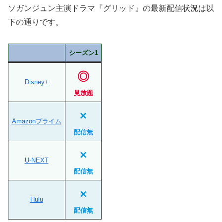
ソガンジュン主演ドラマ『グリッド』の最新配信状況は以
下の通りです。
シーズン1
◎
Disney+
見放題
×
Amazonプライム
配信無
×
U-NEXT
配信無
×
Hulu
配信無