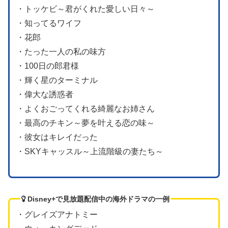
・トッケビ～君がくれた愛しい日々～
・知ってるワイフ
・花郎
・たった一人の私の味方
・100日の郎君様
・輝く星のターミナル
・偉大な誘惑者
・よくおごってくれる綺麗なお姉さん
・最高のチキン～夢を叶える恋の味～
・彼女はキレイだった
・SKYキャッスル～上流階級の妻たち～
Disney+で見放題配信中の海外ドラマの一例
・グレイズアナトミー