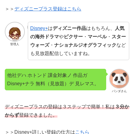
＞＞
ディズニープラス登録はこちら
Disney+
は
ディズニー作品
はもちろん、
人気
の海外ドラマ
や
ピクサー
・
マーベル
・
スター
ウォーズ
・
ナショナルジオグラフィック
など
管理人
も見放題配信していますね。
他社デハ ホトンド 課金対象ノ 作品ガ
Disney+ナラ 無料（見放題）デ 見レマス。
パンダさん
ディズニープラスの登録は３ステップで簡単！私は
３分か
からず
登録できました。
＞＞Disney+詳しい登録の仕方は
こちら