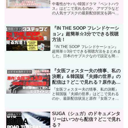
中毒性がヤバい韓国ドラマ『ペントハウ
ス』はどこで見れるのか、アマプラなど
の人気サブスクの最新配信状況を調べま
した。シーズン1～シーズン3まで全話見
放題で見れるサブスクや、このドラマの
みどころ、キャスト情報などもまとめて
『IN THE SOOP フレンドケーシ
韓国ドラマ
います。
ョン』超簡単☆3分でできる視聴
方法！
『IN THE SOOP フレンドケーション』
超簡単☆3分でできる視聴方法をまとめま
した。日本のサブスクなので設定も簡
単！何より安心して登録して視聴できま
す！韓国最強リア友5人グループのパク・
ソジュン、Peakboy、チェ・ウシク、パ
『女医フォスター夫の情事、私の
おすすめ海外ドラマ
ク・ヒョンシク、そしてBTSテテことキ
決断』＆韓国版『夫婦の世界』の
ムテヒョン（V）、彼らウガファミリー
配信は？どこで見れる？原作あら
（ウガウガ会）のメンバーが旅行を楽し
すじ＆感想！
むリアリティ番組を快適に楽しんでくだ
『女医フォスター夫の情事、私の決断』
さい！
と韓国版『夫婦の世界』はどこで見れる
のか、最新配信状況と原作『女医フォス
ター夫の情事、私の決断』を見たネタバ
レなしのあらすじ＆感想をまとめまし
た。ドロドロの復讐劇に怖いもの見たさ
SUGA（シュガ）のドキュメンタ
韓国ドラマ
でハマる『女医フォスター』の、いま話
リーはいつから配信？どこで見れ
題になっている韓国版『夫婦の世界』を
る？
アマゾンプライムなど人気配信サイトの