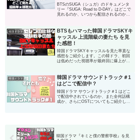
配信状況をご紹介します！
BTSのSUGA（シュガ）のドキュメンタ
リー『SUGA: Road to D-DAY』はどこで
見れるのか、いつから配信されるのかを
調べました。SUGAの音楽探しの旅を追
ったドキュメンタリー『SUGA: Road to
D-DAY』を見放題(無料)で見れる配信サイ
BTSもハマった韓国ドラマSKYキ
韓国ドラマ
トをご紹介します！
ャッスル 上流階級の妻たち を見
た感想！
韓国ドラマSKYキャッスルを見た率直な
感想をご紹介します。この韓ドラ、初回
は低めだった視聴率が最終回に爆上がり
したり、BTSが見ていたり、普段はアメ
リカ海外ドラマばかりみている私がかな
り気になって見てしまったドラマです。
韓国ドラマ サウンドトラック＃1
韓国ドラマ
はどこで配信中？
韓国ドラマ サウンドトラック＃1 はどこ
で配信中されているのか、また全何話構
成か、さらにOSTについてもご紹介しま
す。ハン・ソヒとパク・ヒョンシクのW
主演のこのドラマは、19年来の親友同士
の男女の揺れ動く気持ちを音楽にのせて
繊細に描いた物語です。
韓国ドラマ『キミと僕の警察学校』を見