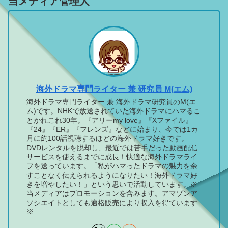
当メディア管理人
海外ドラマ専門ライター 兼 研究員 M(エム)
海外ドラマ専門ライター 兼 海外ドラマ研究員のM(エ
ム)です。NHKで放送されていた海外ドラマにハマるこ
とかれこれ30年。『アリーmy love』『Xファイル』
『24』『ER』『フレンズ』などに始まり、今では1カ
月に約100話視聴するほどの海外ドラマ好きです。
DVDレンタルを脱却し、最近では苦手だった動画配信
サービスを使えるまでに成長！快適な海外ドラマライ
フを送っています。「私がハマったドラマの魅力を余
すことなく伝えられるようになりたい！海外ドラマ好
きを増やしたい！」という思いで活動しています。※
当メディアはプロモーションを含みます。アマゾンア
ソシエイトとしても適格販売により収入を得ています
※