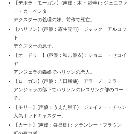
【デボラ・モーガン】(声優：木下 紗華)：ジェニファ
ー・カーペンター
デクスターの義理の妹。前作で死亡。
【ハリソン】(声優：霧生晃司)：ジャック・アルコッ
ト
デクスターの息子。
【オードリー】(声優：秋吉優衣)：ジョニー・セコイ
ヤ
アンジェラの義娘でハリソンの恋人。
【ローガン】(声優：吉田勝哉)：アラーノ・ミラー
アンジェラの部下でハリソンのレスリング部のコー
チ。
【モリー】(声優：うえだ星子)：ジェイミー・チャン
人気ボッドキャスター。
【カート】(声優：谷昌樹)：クランシー・ブラウン
町の有力者。