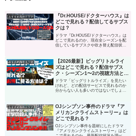
『Dr.HOUSE/ドクターハウス』は
おすすめ海外ドラマ
どこで見れる？配信してるサブス
クは？
ドラマ『Dr.HOUSE/ドクターハウス』は
どこで見れるのか、現在全シーズンを配
信しているサブスクや吹き替え配信状
況、あらすじ、みどころ、キャスト情報
をまとめました。１話完結型で海外ドラ
マ好きに定評のあるこのドラマを見放題
【2026最新】ビッグリトルライ
おすすめ海外ドラマ
のサブスクで楽しみましょう！
ズはどこで見れる？配信サブス
ク・シーズン1〜2の視聴方法とシ
ーズン3最新情報
ドラマ「ビッグリトルライズ」を見たい
けれど、どの配信サービスで見れるのか
分からない人も多いのではないでしょう
か。この記事では、シーズン1・2の最新
配信状況を比較し、どこで見るのが一番
おすすめかを分かりやすく解説します。
OJシンプソン事件のドラマ『ア
おすすめ海外ドラマ
あわせて、気になるシーズン3の進捗状況
メリカンクライムストーリー』は
も最新情報ベースでまとめました。
どこで見れる？
OJシンプソン事件を題材にしたドラマ
『アメリカンクライムストーリー』はど
こで見れるのか、最新配信状況を調べま