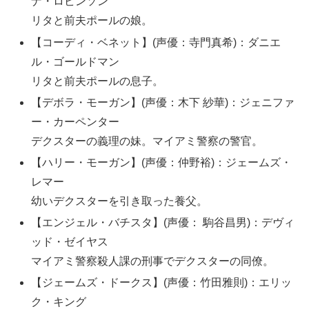
ナ・ロビンソン
リタと前夫ポールの娘。
【コーディ・ベネット】(声優：寺門真希)：ダニエ
ル・ゴールドマン
リタと前夫ポールの息子。
【デボラ・モーガン】(声優：木下 紗華)：ジェニファ
ー・カーペンター
デクスターの義理の妹。マイアミ警察の警官。
【ハリー・モーガン】(声優：仲野裕)：ジェームズ・
レマー
幼いデクスターを引き取った養父。
【エンジェル・バチスタ】(声優： 駒谷昌男)：デヴィ
ッド・ゼイヤス
マイアミ警察殺人課の刑事でデクスターの同僚。
【ジェームズ・ドークス】(声優：竹田雅則)：エリッ
ク・キング