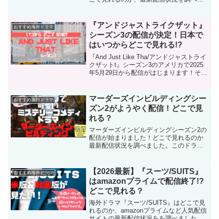
した。このドラマは、元アメリカンフッ
トボール選手だった俳優のＯＪシンプソ
ンが、1994年ロサンゼルスで元妻と友人
『アンドジャストライクザット』
おすすめ海外ドラマ
男性を殺害したとされる容疑で無罪が言
シーズン3の配信が決定！日本で
い渡された衝撃の事件を描いています。
はいつからどこで見れる!?
『And Just Like Tha/アンドジャストライ
クザットt』シーズン3のアメリカで2025
年5月29日から配信がはじまります！そこ
で日本ではいつからどこで見れるのか調
査してみました。シーズン3のストーリー
や新たに加わるキャスト情報、さらにシ
マーダーズインビルディングシー
おすすめ海外ドラマ
ーズン3で降板してしまったキャストなど
ズン2がようやく配信！どこで見
もまとめています。
れる？
マーダーズインビルディングシーズン2の
配信が始まりました！どこで見れるのか
最新配信状況を調べました。このドラマ
は元？俳優のおじ様（ステイーブマーテ
ィン）と元？舞台監督のおじ様（マーテ
ィンショート）、そしていまどきの若者
【2026最新】『スーツ/SUITS』
おすすめ海外ドラマ
（セレーナゴメス）が協力してマンショ
はamazonプライムで配信終了!?
ン内で起きた死亡事件の謎に迫るミステ
どこで見れる？
リーコメディドラマです。
海外ドラマ『スーツ/SUITS』はどこで見
れるのか、amazonプライムなど人気配信
サイトの最新配信状況をを調べました。