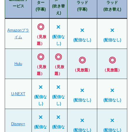
ター
ラッド
ラッド
ービス
(吹き替
(字幕)
(字幕)
(吹き替え)
え)
◎
×
×
×
Amazonプラ
（見放
(配信な
イム
(配信なし)
(配信なし)
題）
し)
◎
◎
◎
◎
Hulu
（見放
（見放
（見放題）
（見放題）
題）
題）
×
×
×
×
U-NEXT
(配信な
(配信な
(配信なし)
(配信なし)
し)
し)
×
×
×
×
Disney+
(配信な
(配信な
(配信なし)
(配信なし)