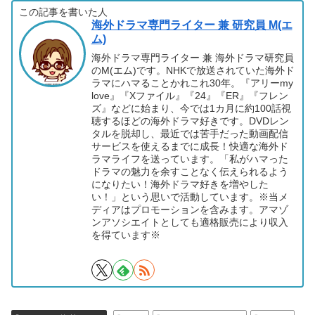
この記事を書いた人
海外ドラマ専門ライター 兼 研究員 M(エ
ム)
海外ドラマ専門ライター 兼 海外ドラマ研究員
のM(エム)です。NHKで放送されていた海外ド
ラマにハマることかれこれ30年。『アリーmy
love』『Xファイル』『24』『ER』『フレン
ズ』などに始まり、今では1カ月に約100話視
聴するほどの海外ドラマ好きです。DVDレン
タルを脱却し、最近では苦手だった動画配信
サービスを使えるまでに成長！快適な海外ド
ラマライフを送っています。「私がハマった
ドラマの魅力を余すことなく伝えられるよう
になりたい！海外ドラマ好きを増やした
い！」という思いで活動しています。※当メ
ディアはプロモーションを含みます。アマゾ
ンアソシエイトとしても適格販売により収入
を得ています※