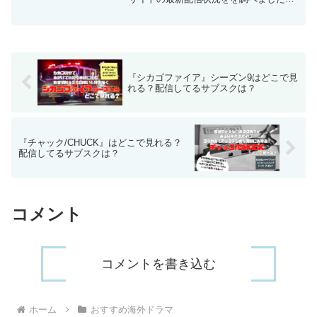
アメリカ版『スーツ/SUITS』が面白いと
いうことで日本や韓国でもリメイクされ
ている大人気ドラマですが、長編シリー
ズということもありお得に（できれば無
料で）楽しみたいというのが本音です。
この記事ではドラマ『スーツ/SUITS』の
『シカゴファイア』シーズン9はどこで見
配信状況と一番お得に見れる方法、みど
れる？配信してるサブスクは？
ころやキャスト情報、ハーヴィをご紹介
します！
『チャック/CHUCK』はどこで見れる？
配信してるサブスクは？
コメント
コメントを書き込む
ホーム
おすすめ海外ドラマ