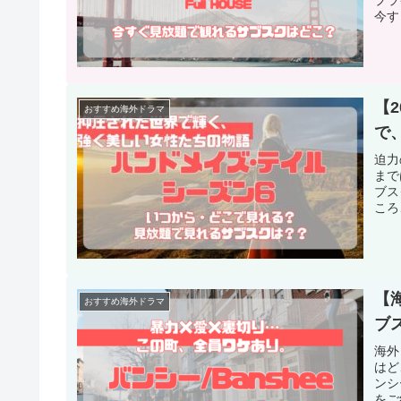
今す
んか
【
おすすめ海外ドラマ
で
迫力
まで
ブス
ころ
届け
【
おすすめ海外ドラマ
ブ
海外
はど
ンシ
をご