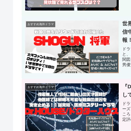
世
おすすめ海外ドラマ
信
報
ドラ
と、
関図
男優
るの
トが
『
おすすめ海外ドラマ
し
ドラ
ーズ
ころ
定評