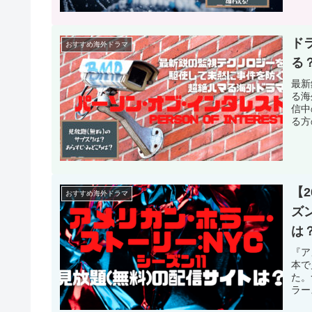
ド
おすすめ海外ドラマ
る
最新
る海
信中
る方
【
おすすめ海外ドラマ
ズ
は
『ア
本で
た。
ラー
繰り