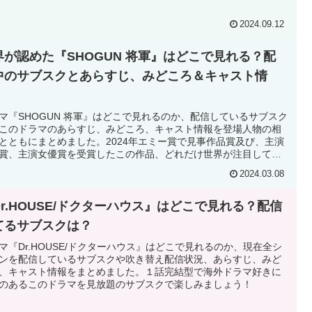
2024.09.12
界が認めた『SHOGUN 将軍』はどこで見れる？配
中のサブスクとあらすじ、みどころ＆キャスト情
！
マ『SHOGUN 将軍』はどこで見れるのか、配信しているサブスク
このドラマのあらすじ、みどころ、キャスト情報を登場人物の相
とともにまとめました。2024年エミー賞で見事作品賞及び、主演
賞、主演女優賞を受賞したこの作品、どれだけ世界が注目してい
かがこの受賞で証明されました。なんとエミー賞で日本人キャス
2024.03.08
主要部門を受賞するのは初めての快挙だとか。
Dr.HOUSE/ドクターハウス』はどこで見れる？配信
てるサブスクは？
マ『Dr.HOUSE/ドクターハウス』はどこで見れるのか、現在全シ
ンを配信しているサブスクや吹き替え配信状況、あらすじ、みど
、キャスト情報をまとめました。１話完結型で海外ドラマ好きに
のあるこのドラマを見放題のサブスクで楽しみましょう！