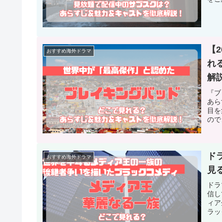
【
おすすめ海外ドラマ
れ
解
『ブ
あら
目を
ので
ド
おすすめ海外ドラマ
見
ドラ
信し
ィア
ラッ