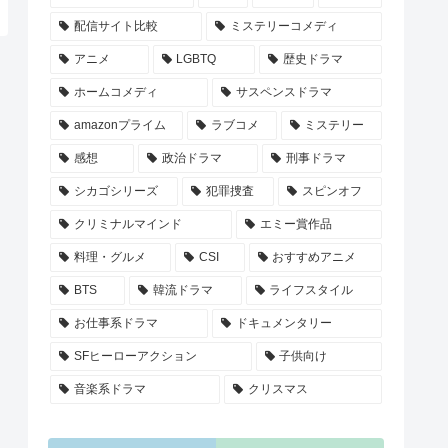
配信サイト比較
ミステリーコメディ
アニメ
LGBTQ
歴史ドラマ
ホームコメディ
サスペンスドラマ
amazonプライム
ラブコメ
ミステリー
感想
政治ドラマ
刑事ドラマ
シカゴシリーズ
犯罪捜査
スピンオフ
クリミナルマインド
エミー賞作品
料理・グルメ
CSI
おすすめアニメ
BTS
韓流ドラマ
ライフスタイル
お仕事系ドラマ
ドキュメンタリー
SFヒーローアクション
子供向け
音楽系ドラマ
クリスマス