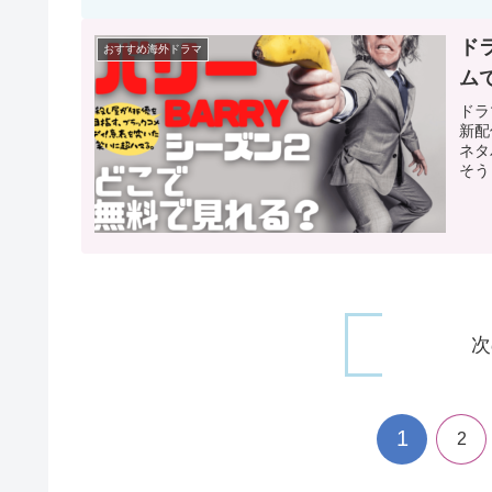
ド
おすすめ海外ドラマ
ム
ドラ
新配
ネタ
そう
次
1
2