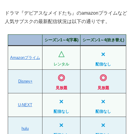
ドラマ『デビアスなメイドたち』のamazonプライムなど
人気サブスクの最新配信状況は以下の通りです。
シーズン1～4(字幕)
シーズン1～4(吹き替え)
△
×
Amazonプライム
レンタル
配信なし
◎
◎
Disney+
見放題
見放題
×
×
U-NEXT
配信なし
配信なし
×
×
hulu