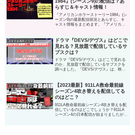
1984』(シーズン9)の配信は？あ
らすじ＆キャスト情報！
『アメリカンホラーストーリー1984』(シ
ーズン9)の最新配信状況とあらすじ、キ
ャスト情報をまとめます。『アメリカン
ホラーストーリー1984』(シーズン9)はロ
スオリンピックが開催された年のいわく
つきのキャンプ場を舞台に、実在の殺人
ドラマ『DEVS/デヴス』はどこで
おすすめ海外ドラマ
鬼のストーリーも展開します。
見れる？見放題で配信しているサ
ブスクは？
ドラマ『DEVS/デヴス』はどこで見れる
のか、見放題で配信しているサブスクを
調べました。『DEVS/デヴス』は、映画
『エクスマキナ』(2015)で初監督を務め
アカデミー賞も受賞したアレックス・ガ
ーランド監督の新作ドラマとして、ひそ
【2023最新】911LA救命最前線
おすすめ海外ドラマ
かに注目されている作品です。SFファ
シーズン4吹き替えを配信してる
ン、哲学的な作品が好きな人、ミステリ
のはどこ？
ードラマが好きな人は必見です！
911LA救命最前線シーズン4吹き替えを配
信しているのはどこでしょうか？911LA
シーズン4の日本配信が始まりましたが、
吹き替え版を配信しているサブスクは少
ないようです。そこで吹き替え派の方が
シーズン1～シーズン4まで見放題で見れ
るサブスクを調べました。