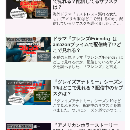
で見れる？配信してるサブスク
は？
海外ドラマ『ミストレス～溺れる女た
ち』(アメリカ版)はどこで見れるのか、配
信しているサブスクを調べました。この
ドラマの最新配信状況にくわえ、あらす
じやみどころ、キャスト情報もご紹介し
ます！
ドラマ『フレンズ/Friends』は
おすすめ海外ドラマ
amazonプライムで配信終了!?ど
こで見れる？
不動の人気ドラマ『フレンズ/Friends』は
どこで見れるのか、配信しているサブス
クを調べました。『フレンズ』と言え
ば、海外ドラマの代表ともいえる不朽の
名作です。何度見ても面白いので繰り返
し見たくなるひとも多いはず。まだ見た
『グレイズアナトミー』シーズン
おすすめ海外ドラマ
ことない人も見てほしいので、見放題で
19はどこで見れる？配信中のサブ
見れるサブスクをご紹介します！
スクは？
『グレイズアナトミー』シーズン19はど
こで見れるのか、配信中のサブスクを調
べました。ついにシーズン19でかつてか
ら噂されていたメレディス役のエレンポ
ンピオが降板してしまいます。2005年か
ら現在まで爆走し続けたメレディスの集
『アメリカンホラーストーリー
おすすめ海外ドラマ
大成をしっかり目...