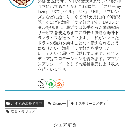
のM(エム)です。NHKで放送されていた海外ド
ラマにハマることかれこれ30年。『アリーmy
love』『Xファイル』『24』『ER』『フレン
ズ』などに始まり、今では1カ月に約100話視
聴するほどの海外ドラマ好きです。DVDレン
タルを脱却し、最近では苦手だった動画配信
サービスを使えるまでに成長！快適な海外ド
ラマライフを送っています。「私がハマった
ドラマの魅力を余すことなく伝えられるよう
になりたい！海外ドラマ好きを増やした
い！」という思いで活動しています。※当メ
ディアはプロモーションを含みます。アマゾ
ンアソシエイトとしても適格販売により収入
を得ています※
おすすめ海外ドラマ
Disney+
ミステリーコメディ
恋愛・ラブコメ
シェアする